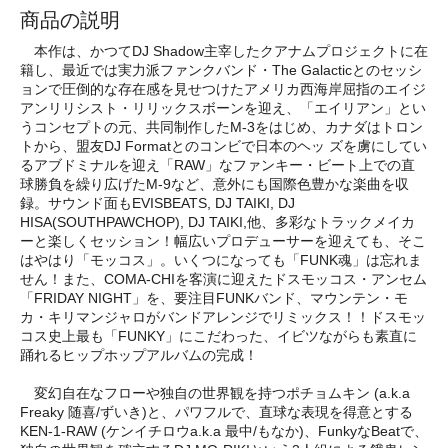
商品の説明
本作は、かつてDJ Shadow主宰したクアナムプロジェクトに在
籍し、最近では実力派ファンクバンド・The Galacticとのセッシ
ョンで圧倒的な存在感を見せつけたアメリカ西海岸屈指のエイジ
アンリリシスト・リリックスボーンを迎え、「エイリアン」とい
うコンセプトの元、共同制作したM-3をはじめ、カナダはトロン
トから、盟友DJ Formatとのコンビで日本のヘッ ズを虜にしてい
るアブドミナルを迎え「RAW」なファンキー・ビート上での直
球勝負を繰り広げたM-9など、意外にも国際色豊かな楽曲を収
録。サウンド面もEVISBEATS, DJ TAIKI, DJ
HISA(SOUTHPAWCHOP), DJ TAIKI,他、多彩なトラックメイカ
ーと楽しくセッション！幅広いプロデューサーを迎えても、そこ
はやはり「モッコス」。いくつになっても「FUNK魂」は忘れま
せん！また、COMA-CHIを客演に迎えたドスモッコス・アンセム
「FRIDAY NIGHT」を、要注目FUNKバンド、マウンテン・モ
カ・キリマンジャロがバンドアレンジでリミックス！！ドスモッ
コス史上最も「FUNKY」にこだわった、イビツながらも素直に
踊れるヒップホップアルバムの完成！
変幻自在なフローや独自の世界観を持つポチョムキン (a.k.a
Freaky 随喜/ずいき)と、パワフルで、直球な表現を得意とする
KEN-1-RAW (ケンイチロウa.k.a 最中/もなか)、FunkyなBeatで、