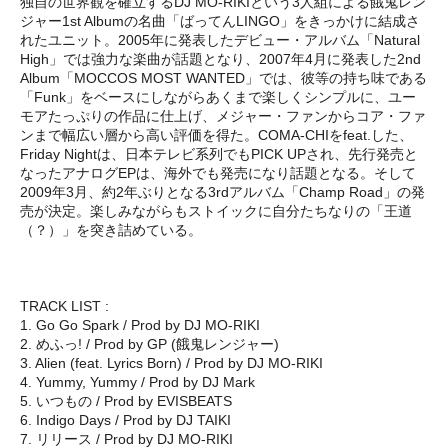
独自の世界観を確立するDJ MO-RIKIという3人組による餓鬼レン
ジャー1st Albumの名曲「ばってんLINGO」をきっかけに結成さ
れたユニット。2005年に発表したデビュー・アルバム「Natural
High」では強力な楽曲が話題となり、2007年4月に発表した2nd
Album「MOCCOS MOST WANTED」では、彼等の持ち味である
「Funk」をベースにしながらあくまで楽しくシンプルに、ユー
モアたっぷりの作品に仕上げ、メジャー・ファンからコア・ファ
ンまで幅広い層から高い評価を得た。COMA-CHIをfeat.した、
Friday Nightは、日本テレビ系列でもPICK UPされ、先行発売と
なったアナログEPは、海外でも発売になり話題となる。そして
2009年3月、約2年ぶりとなる3rdアルバム「Champ Road」の発
売が決定。楽しみながらもストイックに自分たちなりの「王道
（？）」を突き詰めている。
TRACK LIST :
1. Go Go Spark / Prod by DJ MO-RIKI
2. めふっ! / Prod by GP (餓鬼レンジャー)
3. Alien (feat. Lyrics Born) / Prod by DJ MO-RIKI
4. Yummy, Yummy / Prod by DJ Mark
5. いつもの / Prod by EVISBEATS
6. Indigo Days / Prod by DJ TAIKI
7. リリース / Prod by DJ MO-RIKI