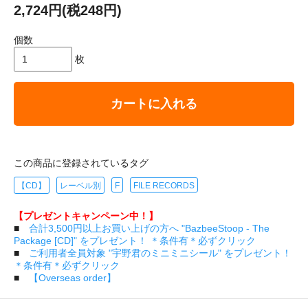
2,724円(税248円)
個数
枚
カートに入れる
この商品に登録されているタグ
【CD】
レーベル別
F
FILE RECORDS
【プレゼントキャンペーン中！】
■
合計3,500円以上お買い上げの方へ "BazbeeStoop - The
Package [CD]" をプレゼント！ ＊条件有＊必ずクリック
■
ご利用者全員対象 "宇野君のミニミニシール" をプレゼント！
＊条件有＊必ずクリック
■
【Overseas order】