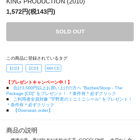
KING PRODUCTION (2010)
1,572円(税143円)
SOLD OUT
この商品に登録されているタグ
【CD】
【CD】
MIX CD
【プレゼントキャンペーン中！】
■
合計3,500円以上お買い上げの方へ "BazbeeStoop - The
Package [CD]" をプレゼント！ ＊条件有＊必ずクリック
■
ご利用者全員対象 "宇野君のミニミニシール" をプレゼント！
＊条件有＊必ずクリック
■
【Overseas order】
商品の説明
俺達の音、再び紡ぎだす奴の左手 -GOCCI ONE-。水戸から全