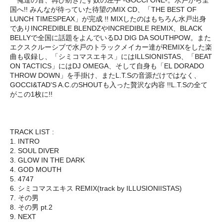
国へ!! みんなが待っていた待望のMIX CD、「THE BEST OF
LUNCH TIMESPEAX」が完成 !! MIXしたのはもちろん水戸出身
でありINCREDIBLE BLENDZやINCREDIBLE REMIX、BLACK
BELLYで全国に話題をよんでいるDJ DIG DA SOUTHPOW。また
エクスクルーシブで水戸のトラックメイカー達がREMIXをした楽
曲も収録し、「シミコマスエキス」にはILLSIONISTAS、「BEAT
ON TACTICS」にはDJ OMEGA、そして自身も「EL DORADO
THROW DOWN」を手掛け、またL.T.Sの音源だけではなく、
GOCCI&TAD'S A.C.のSHOUTも入った贅沢な内容 !!L.T.Sの全て
がこの1枚に!!
TRACK LIST :
1. INTRO
2. SOUL DIVER
3. GLOW IN THE DARK
4. GOD MOUTH
5. 4747
6. シミコマスエキス REMIX(track by ILLUSIONIISTAS)
7. その男
8. その男 pt.2
9. NEXT