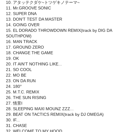
10. アタッテクダケ~トツゲキノテーマ~
11. Mr.GROOVE SONIC
12. SUPER DNA
13. DON'T TEST DA MASTER
14. GOING OVER
15. EL DORADO THROWDOWN REMIX(track by DIG DA
SOUTHPOW)
16. MAN TRACK
17. GROUND ZERO
18. CHANGE THE GAME
19. OK
20. IT AIN'T NOTHING LIKE...
21. SO COOL
22. MO BE
23. ON DA RUN
24. 180°
25. M.T.C. REMIX
26. THE SUN RISING
27. 情景I
28. SLEEPING MAXI MOUNZ ZZZ...
29. BEAT ON TACTICS REMIX(track by DJ OMEGA)
30. IF...
31. CHASE
32. WELCOME TO MY HOOD