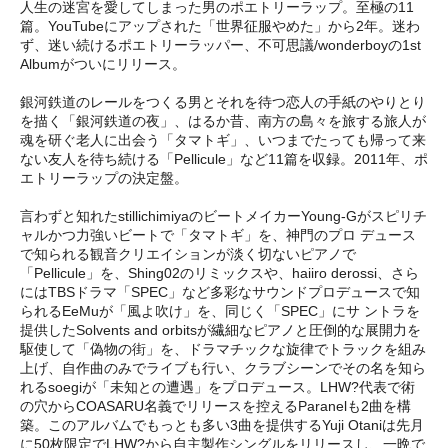
人生の迷宮を愛してしまった男のポエトリーラップ。至極の11
篇。YouTubeにアップされた「世界征服やめた」から2年。迷わ
ず、迷い続けるポエトリーラッパー、不可思議/wonderboyの1st
Albumがついにリリース。
銀河鉄道のレールをつくる男とそれを待つ恋人の手紙のやりとり
を描く「銀河鉄道の夜」、はるか昔、南方の島々を旅する旅人が
魂を研ぐ老人に出会う「タマトギ」、いつまでたっても帰って来
ない友人を待ち続ける「Pellicule」など11篇を収録。2011年、ポ
エトリーラップの決定盤。
言わずと知れたstillichimiyaのビートメイカーYoung-Gがスピリチ
ャルかつ力強いビートで「タマトギ」を、神門のプロ デュース
で知られる観音クリエイションが淡く切ないピアノで
「Pellicule」を、Shing02のリミックスや、haiiro derossi、さら
にはTBSドラマ「SPEC」など多彩なサウンドプロデュースで知
られるEeMuが「風よ吹け」を、同じく「SPEC」にサ ントラを
提供したSolvents and orbitsが繊細なピアノと圧倒的な展開力を
駆使して「偽物の街」を、ドラマチックな旋律でトラックを組み
上げ、自作曲のみでライブも行い、クラブシーンでその名を知ら
れるsoegiが「未知との遭遇」をプロデュース。LHW?代表で術
の穴からCOASARU名義でリリースを控えるParanelも2曲を構
築。このアルバムでもっとも多い3曲を提供するYuji Otaniは先月
に50枚限定でLHW?から自主製作シングルをリリースし、一晩で