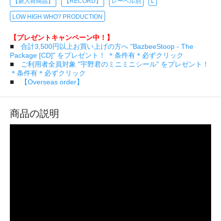
【新入荷商品】
【RECORD】
レーベル別
L
LOW HIGH WHO? PRODUCTION
【プレゼントキャンペーン中！】
■
合計3,500円以上お買い上げの方へ "BazbeeStoop - The
Package [CD]" をプレゼント！ ＊条件有＊必ずクリック
■
ご利用者全員対象 "宇野君のミニミニシール" をプレゼント！
＊条件有＊必ずクリック
■
【Overseas order】
商品の説明