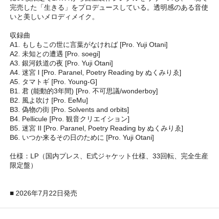
完売した「生きる」をプロデュースしている。透明感のある音使
いと美しいメロディメイク。
収録曲
A1. もしもこの世に言葉がなければ [Pro. Yuji Otani]
A2. 未知との遭遇 [Pro. soegi]
A3. 銀河鉄道の夜 [Pro. Yuji Otani]
A4. 迷宮 I [Pro. Paranel, Poetry Reading by ぬくみりゑ]
A5. タマトギ [Pro. Young-G]
B1. 君 (能動的3年間) [Pro. 不可思議/wonderboy]
B2. 風よ吹け [Pro. EeMu]
B3. 偽物の街 [Pro. Solvents and orbits]
B4. Pellicule [Pro. 観音クリエイション]
B5. 迷宮 II [Pro. Paranel, Poetry Reading by ぬくみりゑ]
B6. いつか来るその日のために [Pro. Yuji Otani]
仕様：LP（国内プレス、E式ジャケット仕様、33回転、完全生産
限定盤）
■ 2026年7月22日発売