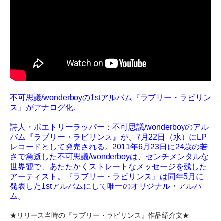
不可思議/wonderboyの1stアルバム『ラブリー・ラビリン
ス』がアナログ化。
詩人・ポエトリーラッパー：不可思議/wonderboyのアル
バム『ラブリー・ラビリンス』が、7月22日（水）にLP
レコードとして発売される。2011年6月23日に24歳の若
さで急逝した不可思議/wonderboyは、センチメンタルな
世界観で、あたたかくストレートなメッセージを残した
アーティスト。『ラブリー・ラビリンス』は同年5月に
発表した1stアルバムにして唯一のオリジナル・アルバ
ム。
★リリース当時の『ラブリー・ラビリンス』作品紹介文★