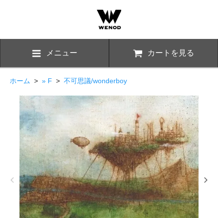
メニュー
カートを見る
ホーム
>
» F
>
不可思議/wonderboy