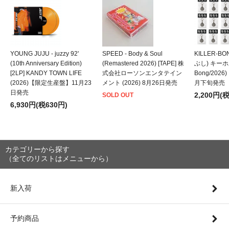
YOUNG JUJU - juzzy 92'
SPEED - Body & Soul
KILLER-B
(10th Anniversary Edition)
(Remastered 2026) [TAPE] 株
ぶし) キーホルダ
[2LP] KANDY TOWN LIFE
式会社ローソンエンタテイン
Bong/202
(2026)【限定生産盤】11月23
メント (2026) 8月26日発売
月下旬発売
日発売
2,200円(
SOLD OUT
6,930円(税630円)
カテゴリーから探す
（全てのリストはメニューから）
新入荷
予約商品