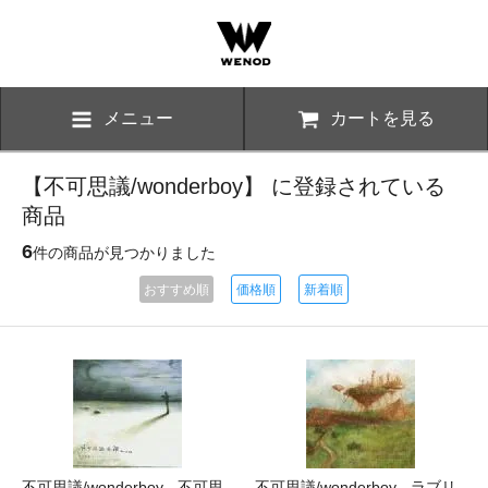
メニュー
カートを見る
【不可思議/wonderboy】 に登録されている
商品
6
件の商品が見つかりました
おすすめ順
価格順
新着順
不可思議/wonderboy - 不可思
不可思議/wonderboy - ラブリ