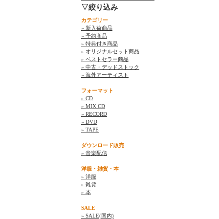
▽絞り込み
カテゴリー
» 新入荷商品
» 予約商品
» 特典付き商品
» オリジナルセット商品
» ベストセラー商品
» 中古・デッドストック
» 海外アーティスト
フォーマット
» CD
» MIX CD
» RECORD
» DVD
» TAPE
ダウンロード販売
» 音楽配信
洋服・雑貨・本
» 洋服
» 雑貨
» 本
SALE
» SALE(国内)