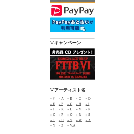
▽キャンペーン
▽アーティスト名
» #
» A
» B
» C
» D
» E
» F
» G
» H
» I
» J
» K
» L
» M
» N
» O
» P
» Q
» R
» S
» T
» U
» V
» W
» X
» Y
» Z
» V.A