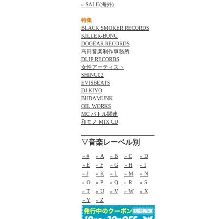
» SALE(海外)
特集
BLACK SMOKER RECORDS
KILLER-BONG
DOGEAR RECORDS
高田音楽制作事務所
DLIP RECORDS
女性アーティスト
SHING02
EVISBEATS
DJ KIYO
BUDAMUNK
OIL WORKS
MC バトル関連
和モノ MIX CD
▽音楽レーベル別
» #
» A
» B
» C
» D
» E
» F
» G
» H
» I
» J
» K
» L
» M
» N
» O
» P
» Q
» R
» S
» T
» U
» V
» W
» X
» Y
» Z