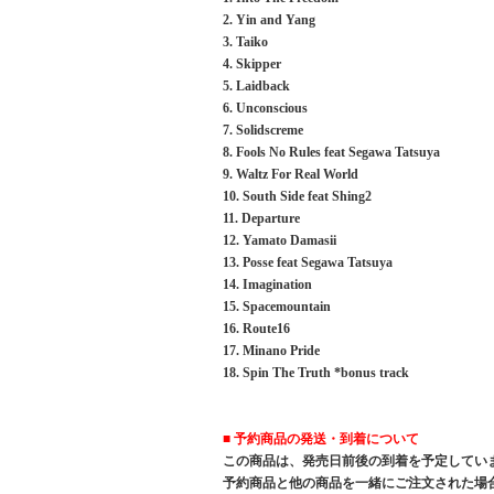
2. Yin and Yang
3. Taiko
4. Skipper
5. Laidback
6. Unconscious
7. Solidscreme
8. Fools No Rules feat Segawa Tatsuya
9. Waltz For Real World
10. South Side feat Shing2
11. Departure
12. Yamato Damasii
13. Posse feat Segawa Tatsuya
14. Imagination
15. Spacemountain
16. Route16
17. Minano Pride
18. Spin The Truth *bonus track
■ 予約商品の発送・到着について
この商品は、発売日前後の到着を予定してい
予約商品と他の商品を一緒にご注文された場