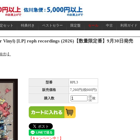
限定セット
特典付き
ベストセラー
限定盤
セール
中古
利用ガイド
Clear Vinyl) [LP] roph recordings (2026)【数量限定番】9月30日発売
月発売)】
型番
RPL3
販売価格
7,260円(税660円)
購入数
枚
【キャンペーン中！】