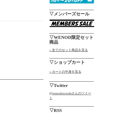
▽メンバーズセール
▽WENOD限定セット
商品
» 全てのセット商品を見る
▽ショップカート
» カートの中身を見る
▽Twitter
@wenodrecordsさんのツイー
ト
▽RSS