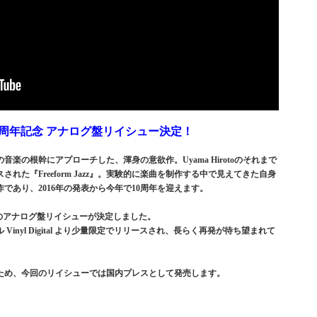
Jazz』10周年記念 アナログ盤リイシュー決定！
楽の根幹にアプローチした、渾身の意欲作。Uyama Hirotoのそれまで
た『Freeform Jazz』。実験的に楽曲を制作する中で見えてきた自身
であり、2016年の発表から今年で10周年を迎えます。
より待望のアナログ盤リイシューが決定しました。
Vinyl Digital より少量限定でリリースされ、長らく再発が待ち望まれて
ため、今回のリイシューでは国内プレスとして発売します。