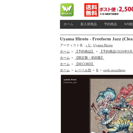
ホーム
新入荷商品
予約商品
WN
Uyama Hiroto - Freeform Jazz (
アーティスト名 :
» U
,
Uyama Hiroto
ホーム
＞
【予約商品】
＞
【予約商品(2026年9
ホーム
＞
【限定盤・初回盤】
ホーム
＞
【RECORD】
ホーム
＞
レーベル別
＞
R
＞
roph recordings