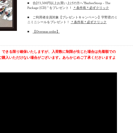
■ 合計3,500円以上お買い上げの方へ"BazbeeStoop - The
Package [CD] " をプレゼント！
＊条件有＊必ずクリック
■ ご利用者全員対象【プレゼントキャンペーン】宇野君のミ
ニミニシールをプレゼント！
＊条件有＊必ずクリック
■
【Overseas order】
。できる限り確保いたしますが、入荷数に制限が生じた場合は先着順での
ご購入いただけない場合がございます。あらかじめご了承くださいますよ