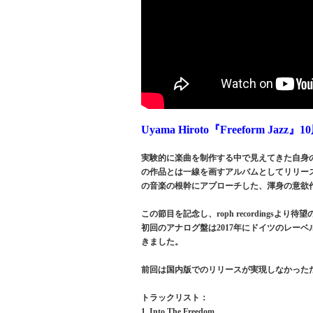
Uyama Hiroto『Freeform 
実験的に楽曲を制作する中で見えてきた自身の音
の作品とは一線を画すアルバムとしてリリースされ
の音楽の根幹にアプローチした、渾身の意欲作
この節目を記念し、roph recordings
初回のアナログ盤は2017年にドイツのレーベル 
きました。
前回は国内版でのリリースが実現しなかった
トラックリスト：
1. Into The Freedom