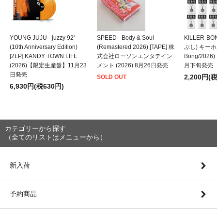
YOUNG JUJU - juzzy 92'
SPEED - Body & Soul
KILLER-B
(10th Anniversary Edition)
(Remastered 2026) [TAPE] 株
ぶし) キーホルダ
[2LP] KANDY TOWN LIFE
式会社ローソンエンタテイン
Bong/202
(2026)【限定生産盤】11月23
メント (2026) 8月26日発売
月下旬発売
日発売
2,200円(
SOLD OUT
6,930円(税630円)
カテゴリーから探す
（全てのリストはメニューから）
新入荷
予約商品