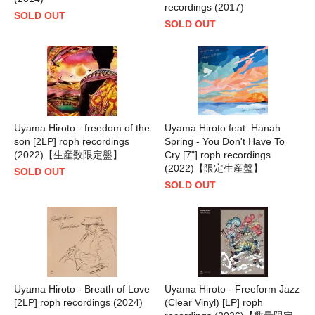
recordings (2017)
SOLD OUT
SOLD OUT
Uyama Hiroto - freedom of the
Uyama Hiroto feat. Hanah
son [2LP] roph recordings
Spring - You Don't Have To
(2022)【生産数限定盤】
Cry [7"] roph recordings
(2022)【限定生産盤】
SOLD OUT
SOLD OUT
Uyama Hiroto - Breath of Love
Uyama Hiroto - Freeform Jazz
[2LP] roph recordings (2024)
(Clear Vinyl) [LP] roph