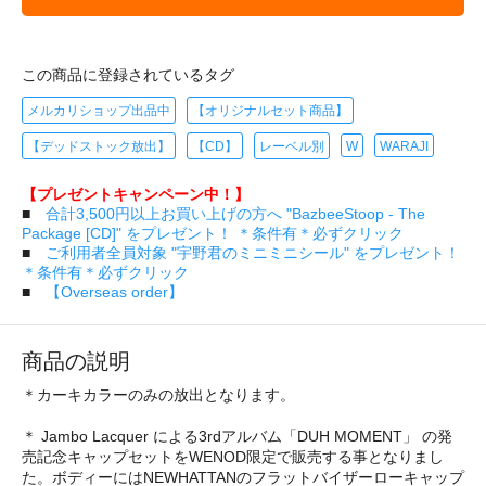
この商品に登録されているタグ
メルカリショップ出品中
【オリジナルセット商品】
【デッドストック放出】
【CD】
レーベル別
W
WARAJI
【プレゼントキャンペーン中！】
■
合計3,500円以上お買い上げの方へ "BazbeeStoop - The
Package [CD]" をプレゼント！ ＊条件有＊必ずクリック
■
ご利用者全員対象 "宇野君のミニミニシール" をプレゼント！
＊条件有＊必ずクリック
■
【Overseas order】
商品の説明
＊カーキカラーのみの放出となります。
＊ Jambo Lacquer による3rdアルバム「DUH MOMENT」 の発
売記念キャップセットをWENOD限定で販売する事となりまし
た。ボディーにはNEWHATTANのフラットバイザーローキャップ