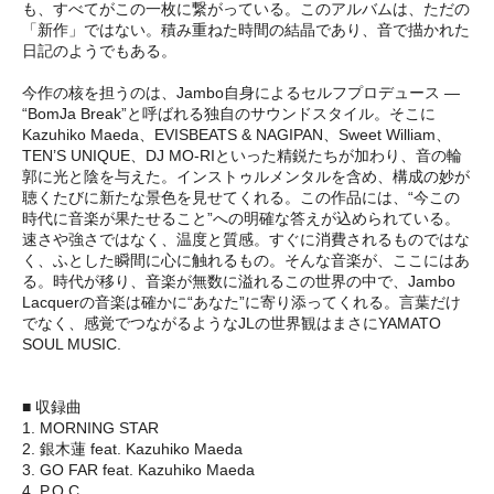
も、すべてがこの一枚に繋がっている。このアルバムは、ただの
「新作」ではない。積み重ねた時間の結晶であり、音で描かれた
日記のようでもある。
今作の核を担うのは、Jambo自身によるセルフプロデュース ―
“BomJa Break”と呼ばれる独自のサウンドスタイル。そこに
Kazuhiko Maeda、EVISBEATS & NAGIPAN、Sweet William、
TEN’S UNIQUE、DJ MO-RIといった精鋭たちが加わり、音の輪
郭に光と陰を与えた。インストゥルメンタルを含め、構成の妙が
聴くたびに新たな景色を見せてくれる。この作品には、“今この
時代に音楽が果たせること”への明確な答えが込められている。
速さや強さではなく、温度と質感。すぐに消費されるものではな
く、ふとした瞬間に心に触れるもの。そんな音楽が、ここにはあ
る。時代が移り、音楽が無数に溢れるこの世界の中で、Jambo
Lacquerの音楽は確かに“あなた”に寄り添ってくれる。言葉だけ
でなく、感覚でつながるようなJLの世界観はまさにYAMATO
SOUL MUSIC.
■ 収録曲
1. MORNING STAR
2. 銀木蓮 feat. Kazuhiko Maeda
3. GO FAR feat. Kazuhiko Maeda
4. P.O.C