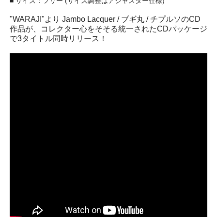
■ サイズ：フリー (サイズ調整はアジャスター仕様)
"WARAJI"より Jambo Lacquer / ブギ丸 / チプルソのCD
作品が、コレクター心をそそる統一されたCDパッケージ
で3タイトル同時リリース！