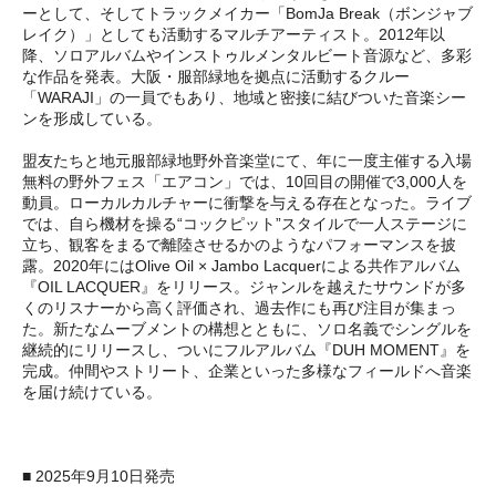
ーとして、そしてトラックメイカー「BomJa Break（ボンジャブ
レイク）」としても活動するマルチアーティスト。2012年以
降、ソロアルバムやインストゥルメンタルビート音源など、多彩
な作品を発表。大阪・服部緑地を拠点に活動するクルー
「WARAJI」の一員でもあり、地域と密接に結びついた音楽シー
ンを形成している。
盟友たちと地元服部緑地野外音楽堂にて、年に一度主催する入場
無料の野外フェス「エアコン」では、10回目の開催で3,000人を
動員。ローカルカルチャーに衝撃を与える存在となった。ライブ
では、自ら機材を操る“コックピット”スタイルで一人ステージに
立ち、観客をまるで離陸させるかのようなパフォーマンスを披
露。2020年にはOlive Oil × Jambo Lacquerによる共作アルバム
『OIL LACQUER』をリリース。ジャンルを越えたサウンドが多
くのリスナーから高く評価され、過去作にも再び注目が集まっ
た。新たなムーブメントの構想とともに、ソロ名義でシングルを
継続的にリリースし、ついにフルアルバム『DUH MOMENT』を
完成。仲間やストリート、企業といった多様なフィールドへ音楽
を届け続けている。
■ 2025年9月10日発売