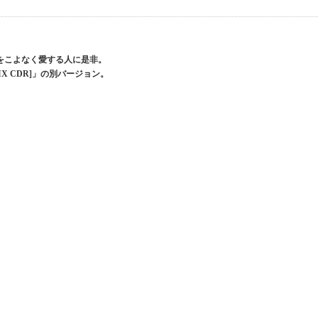
oombap をこよなく愛する人に是非。
2 [MIX CDR]」の別バージョン。