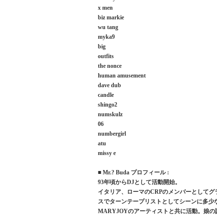
x men
biz markie
wu tang
myka9
big
outfits
the nonce
human amusement
dave dub
candle
shingo2
numskulz
06
numbergirl
atu
missy e
■ Mr.? Buda プロフィール :
93年頃からDJとして活動開始。
イタリア、ローマのCRPのメンバーとして
スでターンテープリストとしてシーンに多少な
MARYJOYのアーティストと共に活動。娘