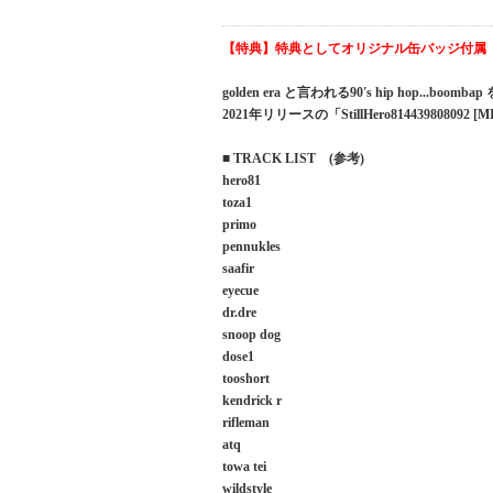
【特典】特典としてオリジナル缶バッジ付属
golden era と言われる90's hip hop...b
2021年リリースの「StillHero81443980809
■ TRACK LIST (参考)
hero81
toza1
primo
pennukles
saafir
eyecue
dr.dre
snoop dog
dose1
tooshort
kendrick r
rifleman
atq
towa tei
wildstyle