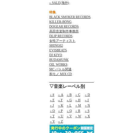
» SALE(海外)
特集
BLACK SMOKER RECORDS
KILLER-BONG
DOGEAR RECORDS
高田音楽制作事務所
DLIP RECORDS
女性アーティスト
SHING02
EVISBEATS
DJ KIYO
BUDAMUNK
OIL WORKS
MC バトル関連
和モノ MIX CD
▽音楽レーベル別
» #
» A
» B
» C
» D
» E
» F
» G
» H
» I
» J
» K
» L
» M
» N
» O
» P
» Q
» R
» S
» T
» U
» V
» W
» X
» Y
» Z