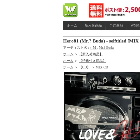
ホーム
新入荷商品
予約商品
WN
Hero81 (Mr.? Buda) - selftitled
アーティスト名 :
» M
,
Mr.? Buda
ホーム
＞
【新入荷商品】
ホーム
＞
【特典付き商品】
ホーム
＞
【CD】
＞
MIX CD