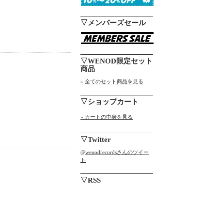
▽メンバーズセール
▽WENOD限定セット
商品
» 全てのセット商品を見る
▽ショップカート
» カートの中身を見る
▽Twitter
@wenodrecordsさんのツイー
ト
▽RSS