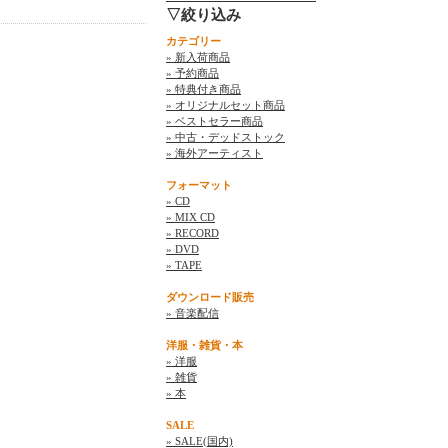
▽絞り込み
カテゴリー
» 新入荷商品
» 予約商品
» 特典付き商品
» オリジナルセット商品
» ベストセラー商品
» 中古・デッドストック
» 海外アーティスト
フォーマット
» CD
» MIX CD
» RECORD
» DVD
» TAPE
ダウンロード販売
» 音楽配信
洋服・雑貨・本
» 洋服
» 雑貨
» 本
SALE
» SALE(国内)