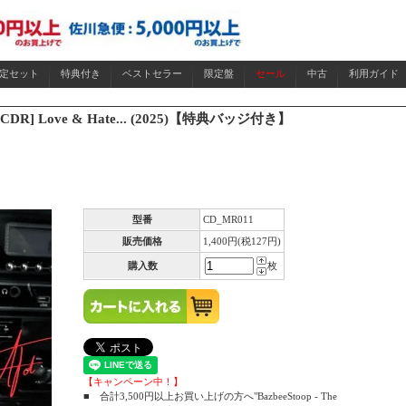
限定セット
特典付き
ベストセラー
限定盤
セール
中古
利用ガイド
 [MIX CDR] Love & Hate... (2025)【特典バッジ付き】
型番
CD_MR011
販売価格
1,400円(税127円)
購入数
枚
【キャンペーン中！】
■ 合計3,500円以上お買い上げの方へ"BazbeeStoop - The