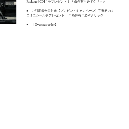
Package [CD] " をプレゼント！
＊条件有＊必ずクリック
■ ご利用者全員対象【プレゼントキャンペーン】宇野君のミ
ニミニシールをプレゼント！
＊条件有＊必ずクリック
■
【Overseas order】