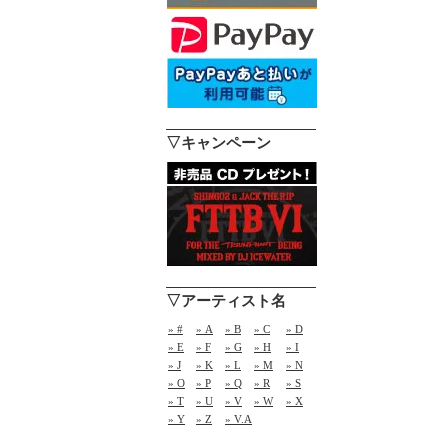
▽キャンペーン
▽アーティスト名
» #
» A
» B
» C
» D
» E
» F
» G
» H
» I
» J
» K
» L
» M
» N
» O
» P
» Q
» R
» S
» T
» U
» V
» W
» X
» Y
» Z
» V.A