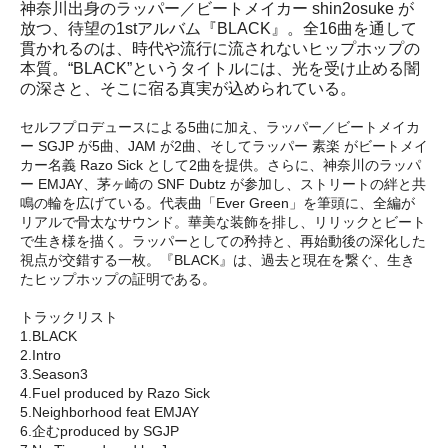
神奈川出身のラッパー／ビートメイカー shin2osuke が
放つ、待望の1stアルバム『BLACK』。全16曲を通して
貫かれるのは、時代や流行に流されないヒップホップの
本質。“BLACK”というタイトルには、光を受け止める闇
の深さと、そこに宿る真実が込められている。
セルフプロデュースによる5曲に加え、ラッパー／ビートメイカ
ー SGJP が5曲、JAM が2曲、そしてラッパー 素楽 がビートメイ
カー名義 Razo Sick として2曲を提供。さらに、神奈川のラッパ
ー EMJAY、茅ヶ崎の SNF Dubtz が参加し、ストリートの絆と共
鳴の輪を広げている。代表曲「Ever Green」を筆頭に、全編が
リアルで骨太なサウンド。華美な装飾を排し、リリックとビート
で生き様を描く。ラッパーとしての矜持と、再始動後の深化した
視点が交錯する一枚。『BLACK』は、過去と現在を繋ぐ、生き
たヒップホップの証明である。
トラックリスト
1.BLACK
2.Intro
3.Season3
4.Fuel produced by Razo Sick
5.Neighborhood feat EMJAY
6.企むproduced by SGJP