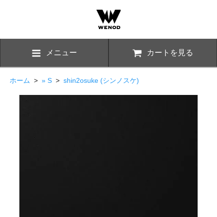
メニュー
カートを見る
ホーム
>
» S
>
shin2osuke (シンノスケ)