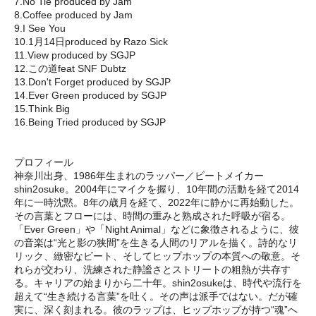
7.No Tie produced by Jam
8.Coffee produced by Jam
9.I See You
10.1月14日produced by Razo Sick
11.View produced by SGJP
12.この道feat SNF Dubtz
13.Don't Forget produced by SGJP
14.Ever Green produced by SGJP
15.Think Big
16.Being Tried produced by SGJP
プロフィール
神奈川出身、1986年生まれのラッパー／ビートメイカー
shin2osuke。2004年にマイクを握り、10年間の活動を経て2014
年に一時沈黙。8年の歳月を経て、2022年に静かに再始動した。
その言葉とフローには、時間の重みと熟成された呼吸が宿る。
「Ever Green」や「Night Animal」などに象徴されるように、彼
の音楽は“光と影の狭間”を生きる人間のリアルを描く。詩的なリ
リック、緻密なビート、そしてヒップホップの本質への敬意。そ
れらが交わり、洗練された静謐さとストリートの粗熱が共存す
る。キャリアの始まりから二十年。shin2osukeは、時代や流行を
超えて“生き続ける言葉”を吐く。その声は派手ではない。だが確
実に、深く刻まれる。彼のラップは、ヒップホップが持つ“魂”へ