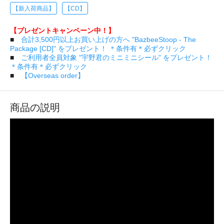
【新入荷商品】
【CD】
【プレゼントキャンペーン中！】
■
合計3,500円以上お買い上げの方へ "BazbeeStoop - The
Package [CD]" をプレゼント！ ＊条件有＊必ずクリック
■
ご利用者全員対象 "宇野君のミニミニシール" をプレゼント！
＊条件有＊必ずクリック
■
【Overseas order】
商品の説明