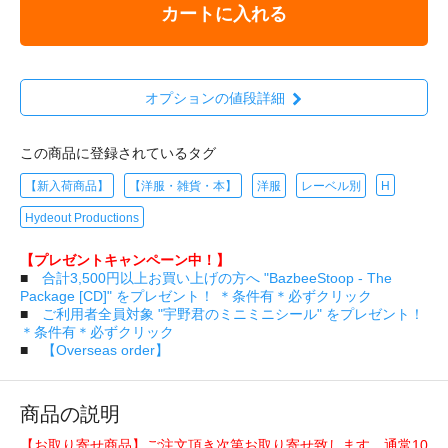
カートに入れる
オプションの値段詳細
この商品に登録されているタグ
【新入荷商品】
【洋服・雑貨・本】
洋服
レーベル別
H
Hydeout Productions
【プレゼントキャンペーン中！】
■
合計3,500円以上お買い上げの方へ "BazbeeStoop - The
Package [CD]" をプレゼント！ ＊条件有＊必ずクリック
■
ご利用者全員対象 "宇野君のミニミニシール" をプレゼント！
＊条件有＊必ずクリック
■
【Overseas order】
商品の説明
【お取り寄せ商品】ご注文頂き次第お取り寄せ致します。通常10