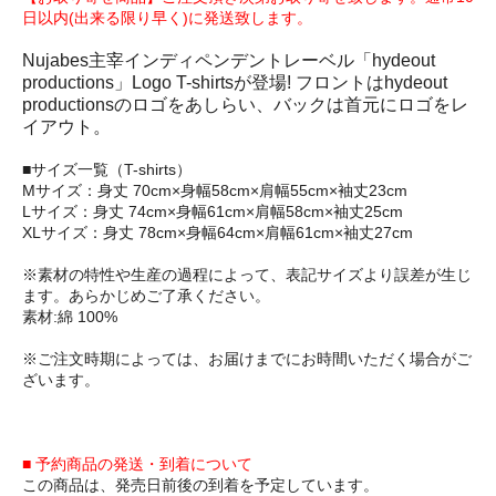
日以内(出来る限り早く)に発送致します。
Nujabes主宰インディペンデントレーベル「hydeout
productions」Logo T-shirtsが登場! フロントはhydeout
productionsのロゴをあしらい、バックは首元にロゴをレ
イアウト。
■サイズ一覧（T-shirts）
Mサイズ：身丈 70cm×身幅58cm×肩幅55cm×袖丈23cm
Lサイズ：身丈 74cm×身幅61cm×肩幅58cm×袖丈25cm
XLサイズ：身丈 78cm×身幅64cm×肩幅61cm×袖丈27cm
※素材の特性や生産の過程によって、表記サイズより誤差が生じ
ます。あらかじめご了承ください。
素材:綿 100%
※ご注文時期によっては、お届けまでにお時間いただく場合がご
ざいます。
■ 予約商品の発送・到着について
この商品は、発売日前後の到着を予定しています。