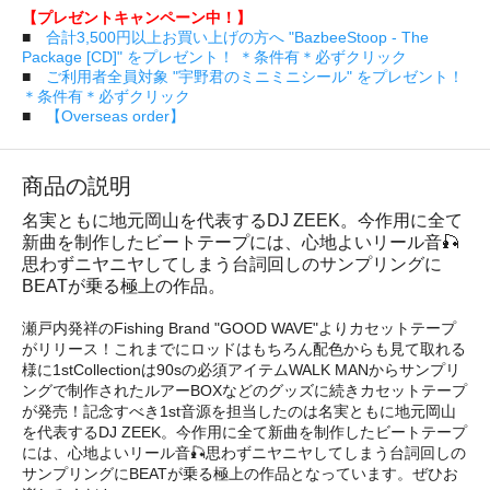
【プレゼントキャンペーン中！】
■
合計3,500円以上お買い上げの方へ "BazbeeStoop - The
Package [CD]" をプレゼント！ ＊条件有＊必ずクリック
■
ご利用者全員対象 "宇野君のミニミニシール" をプレゼント！
＊条件有＊必ずクリック
■
【Overseas order】
商品の説明
名実ともに地元岡山を代表するDJ ZEEK。今作用に全て
新曲を制作したビートテープには、心地よいリール音🎣
思わずニヤニヤしてしまう台詞回しのサンプリングに
BEATが乗る極上の作品。
瀬戸内発祥のFishing Brand "GOOD WAVE"よりカセットテープ
がリリース！これまでにロッドはもちろん配色からも見て取れる
様に1stCollectionは90sの必須アイテムWALK MANからサンプリ
ングで制作されたルアーBOXなどのグッズに続きカセットテープ
が発売！記念すべき1st音源を担当したのは名実ともに地元岡山
を代表するDJ ZEEK。今作用に全て新曲を制作したビートテープ
には、心地よいリール音🎣思わずニヤニヤしてしまう台詞回しの
サンプリングにBEATが乗る極上の作品となっています。ぜひお