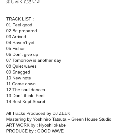
楽しみください♬
TRACK LIST :
01 Feel good
02 Be prepared
03 Arrived
04 Haven’t yet
05 Fisher
06 Don't give up
07 Tomorrow is another day
08 Quiet waves
09 Snagged
10 New note
11 Come down
12 The soul dances
13 Don’t think. Feel
14 Best Kept Secret
All Tracks Produced by DJ ZEEK
Mastering by Yoshihiro Tatsuta – Green House Studio
ART WORK by : kiyoshi okabe
PRODUCE by : GOOD WAVE