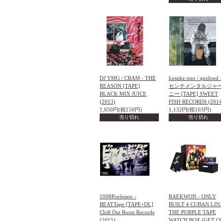
DJ YMG / CRAM - THE
kosuke ono / queloud 
REASON [TAPE]
センチメンタルジャ
BLACK MIX JUICE
ニー [TAPE] SWEET
(2013)
FISH RECORDS (201
1,650円(税150円)
1,132円(税103円)
売り切れ
売り切れ
1008Professor -
RAEKWON - ONLY
BEATTape [TAPE+DL]
BUILT 4 CUBAN LIN
Chill Out Roots Records
THE PURPLE TAPE
(2015)
WATCH BOX (GET O