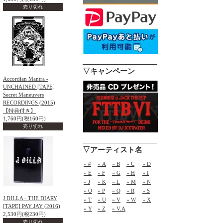
売り切れ
▽キャンペーン
Accordian Mantra -
UNCHAINED [TAPE]
Secret Maneuvers
RECORDINGS (2015)
【特典付き】
1,760円(税160円)
売り切れ
▽アーティスト名
» #
» A
» B
» C
» D
» E
» F
» G
» H
» I
» J
» K
» L
» M
» N
» O
» P
» Q
» R
» S
J DILLA - THE DIARY
» T
» U
» V
» W
» X
[TAPE] PAY JAY (2016)
» Y
» Z
» V.A
2,530円(税230円)
売り切れ