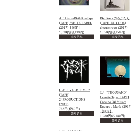
ALTO - ReBirthBlueTape
Big Ben - のろがたり
[TAPE] WHITE LABEL
[TAPE+DL CODE]
(2017)【限定】
electric roots (2017)
1,528円(税139円)
1,650円(税150円)
売り切れ
売り切れ
GxBxT - GxBxT Vol.2
JJJ - “THOUSAND"
[TAPE]
Cassette Tape [TAPE]
24PRODUCTIONS
Cocaina Oil Musica
(2017)
Equepo / Marfa (2017
763円(税69円)
【限定】
売り切れ
1,980円(税180円)
売り切れ