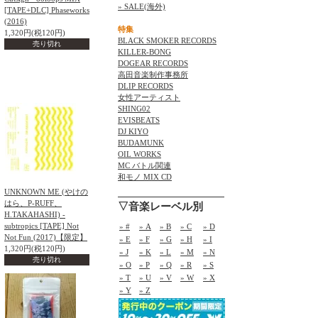
» SALE(海外)
[TAPE+DLC] Phaseworks
(2016)
特集
1,320円(税120円)
BLACK SMOKER RECORDS
売り切れ
KILLER-BONG
DOGEAR RECORDS
高田音楽制作事務所
DLIP RECORDS
女性アーティスト
SHING02
EVISBEATS
DJ KIYO
BUDAMUNK
OIL WORKS
MC バトル関連
和モノ MIX CD
UNKNOWN ME (やけの
はら、P-RUFF、
▽音楽レーベル別
H.TAKAHASHI) -
subtropics [TAPE] Not
» #
» A
» B
» C
» D
Not Fun (2017)【限定】
» E
» F
» G
» H
» I
1,320円(税120円)
» J
» K
» L
» M
» N
売り切れ
» O
» P
» Q
» R
» S
» T
» U
» V
» W
» X
» Y
» Z