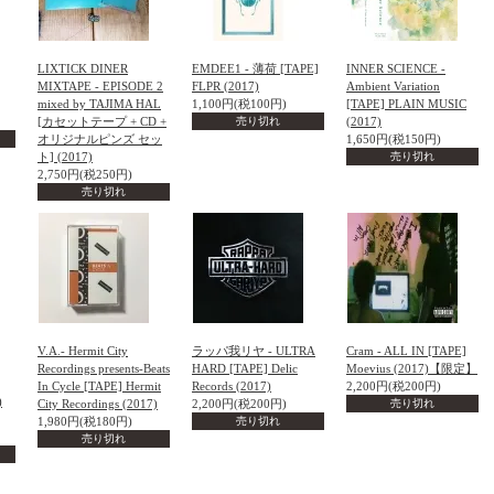
LIXTICK DINER
EMDEE1 - 薄荷 [TAPE]
INNER SCIENCE -
MIXTAPE - EPISODE 2
FLPR (2017)
Ambient Variation
mixed by TAJIMA HAL
1,100円(税100円)
[TAPE] PLAIN MUSIC
[カセットテープ + CD +
売り切れ
(2017)
オリジナルピンズ セッ
1,650円(税150円)
ト] (2017)
売り切れ
2,750円(税250円)
売り切れ
V.A.- Hermit City
ラッパ我リヤ - ULTRA
Cram - ALL IN [TAPE]
Recordings presents-Beats
HARD [TAPE] Delic
Moevius (2017)【限定】
In Cycle [TAPE] Hermit
Records (2017)
2,200円(税200円)
)
City Recordings (2017)
2,200円(税200円)
売り切れ
1,980円(税180円)
売り切れ
売り切れ