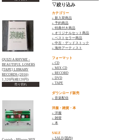
▽絞り込み
カテゴリー
» 新入荷商品
» 予約商品
» 特典付き商品
» オリジナルセット商品
» ベストセラー商品
» 中古・デッドストック
» 海外アーティスト
フォーマット
QUIZI A RHYME -
» CD
BEAUTIFUL LOSERS
» MIX CD
[TAPE] LIBRARY
» RECORD
RECORDS (2016)
» DVD
1,320円(税120円)
» TAPE
売り切れ
ダウンロード販売
» 音楽配信
洋服・雑貨・本
» 洋服
» 雑貨
» 本
SALE
» SALE(国内)
Cutsigh - 88loops MIX