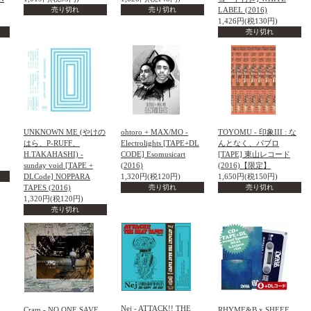
売り切れ
売り切れ
LABEL (2016)
1,426円(税130円)
売り切れ
UNKNOWN ME (やけの
ohtoro + MAX/MO -
TOYOMU - 印象III : な
はら、P-RUFF、
Electrolights [TAPE+DL
んとなく、パブロ
H.TAKAHASHI) -
CODE] Esomusicart
[TAPE] 東山レコード
sunday void [TAPE +
(2016)
(2016)【限定】
DLCode] NOPPARA
1,320円(税120円)
1,650円(税150円)
TAPES (2016)
売り切れ
売り切れ
1,320円(税120円)
売り切れ
Nej - ATTACK!! THE
Cram - NO ONE SAVE
RHYME&B x SHEEF