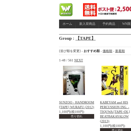
ホーム
新入荷商品
予約商品
WN
Group :
【TAPE】
[並び順を変更] -
おすすめ順
-
価格順
-
新着順
1-48 / 561
NEXT
SUNZOO - HANDROOM
KABEYAM and HIS
[TAPE] WURAFU (2012)
PERCUSSION ING. -
1,100円(税100円)
TIQUWA [TAPE+DL]
売り切れ
BEATBAKAYALOW
(2013)
1,100円(税100円)
売り切れ