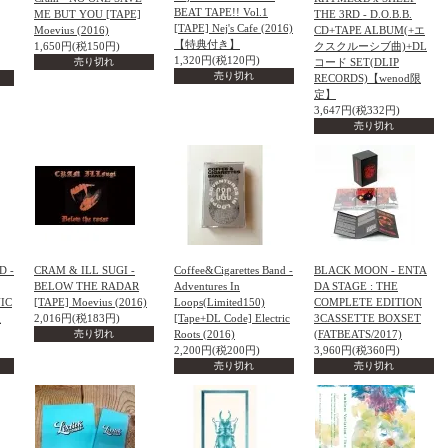
BEAT TAPE!! Vol.1
ME BUT YOU [TAPE]
THE 3RD - D.O.B.B.
[TAPE] Nej's Cafe (2016)
Moevius (2016)
CD+TAPE ALBUM(+エ
【特典付き】
1,650円(税150円)
クスクルーシブ曲)+DL
1,320円(税120円)
売り切れ
コード SET(DLIP
売り切れ
RECORDS)【wenod限
定】
3,647円(税332円)
売り切れ
D -
CRAM & ILL SUGI -
Coffee&Cigarettes Band -
BLACK MOON - ENTA
BELOW THE RADAR
Adventures In
DA STAGE : THE
IC
[TAPE] Moevius (2016)
Loops(Limited150)
COMPLETE EDITION
限
2,016円(税183円)
[Tape+DL Code] Electric
3CASSETTE BOXSET
売り切れ
Roots (2016)
(FATBEATS/2017)
2,200円(税200円)
3,960円(税360円)
売り切れ
売り切れ