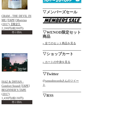
▽メンバーズセール
CRAM - THE DEVIL IN
ME [TAPE] Moevius
(2017)【限定】
2,200円(税200円)
▽WENOD限定セット
売り切れ
商品
» 全てのセット商品を見る
▽ショップカート
» カートの中身を見る
▽Twitter
@wenodrecordsさんのツイー
ISAZ & DHYAN -
ト
Comfort Sound [TAPE]
BEGINNER’S TAPE
(2017)
▽RSS
1,430円(税130円)
売り切れ