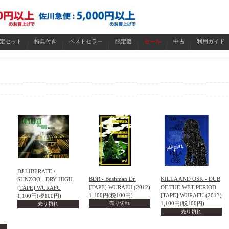
限定セット
特典付き
ベストセラー
限定盤
セール
中古
利用ガイド
DJ LIBERATE /
BDR - Bushman Dr.
KILLA AND OSK - DUB
SUNZOO - DRY HIGH
[TAPE] WURAFU (2012)
OF THE WET PERIOD
[TAPE] WURAFU
1,100円(税100円)
[TAPE] WURAFU (2013)
1,100円(税100円)
売り切れ
1,100円(税100円)
売り切れ
売り切れ