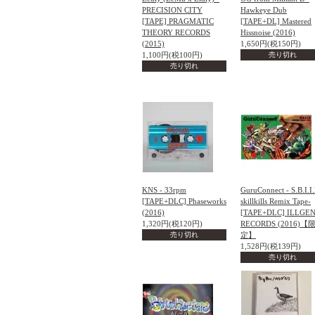
PRECISION CITY
Hawkeye Dub
[TAPE] PRAGMATIC
[TAPE+DL] Mastered
THEORY RECORDS
Hissnoise (2016)
(2015)
1,650円(税150円)
1,100円(税100円)
売り切れ
売り切れ
KNS - 33rpm
GuruConnect - S.B.I.I.
[TAPE+DLC] Phaseworks
skillkills Remix Tape-
(2016)
[TAPE+DLC] ILLGEN
1,320円(税120円)
RECORDS (2016)【
売り切れ
定】
1,528円(税139円)
売り切れ