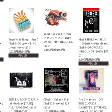
kosuke ono and friends -
ファンシーマン [TAPE]
-
Bugseed & Illsugi - Pier 7
MASS-HOLE vs ISSUGI
SWEET FISH RECORDS
ー
[TAPE+DLコード付き]
- 1982s(the remix album)
(2014)
Urban Waves (2014)
[TAPE+DROPCARD]
1,100円(税100円)
4)
1,628円(税148円)
WDSOUNDS (2015)【限
売り切れ
定】
2,200円(税200円)
売り切れ
ZEN-LA-ROCK X KIRIN
CRAM - Call me 3324
Arµ-2 ≡ Yotaro - ON
X ;
- theFunkluv [TAPE]
[TAPE] Moevius3324
THE CLOUD 9-
ALL NUDE INC. (2016)
(2016)
CASSETTE- [TAPE+DL
N
1,019円(税93円)
1,628円(税148円)
コード付き] WHITE