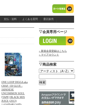
支払・送料
よくある質問
委託販売
▽会員専用ページ
» 新規会員登録はこちら
» マイアカウント
▽商品検索
ONE LOOP DIGGA aka
CHAF / DJ GLUE -
JAPANESE
UNCOMMON SOUL
[TAPE] BLACK MIX
JUICE (2013)
1,650円(税150円)