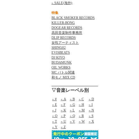
» SALE(海外)
特集
BLACK SMOKER RECORDS
KILLER-BONG
DOGEAR RECORDS
高田音楽制作事務所
DLIP RECORDS
女性アーティスト
SHING02
EVISBEATS
DJ KIYO
BUDAMUNK
OIL WORKS
MC バトル関連
和モノ MIX CD
▽音楽レーベル別
» #
» A
» B
» C
» D
» E
» F
» G
» H
» I
» J
» K
» L
» M
» N
» O
» P
» Q
» R
» S
» T
» U
» V
» W
» X
» Y
» Z