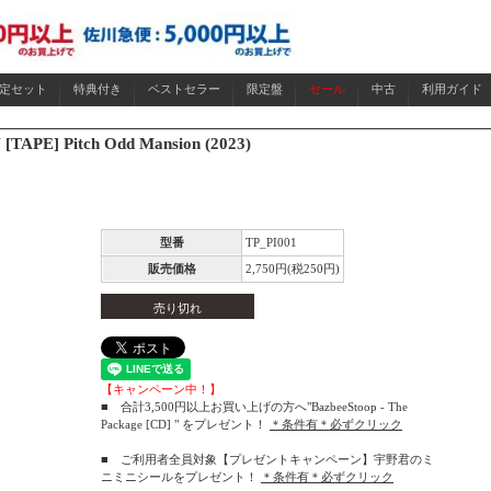
限定セット
特典付き
ベストセラー
限定盤
セール
中古
利用ガイド
[TAPE] Pitch Odd Mansion (2023)
型番
TP_PI001
販売価格
2,750円(税250円)
売り切れ
【キャンペーン中！】
■ 合計3,500円以上お買い上げの方へ"BazbeeStoop - The
Package [CD] " をプレゼント！
＊条件有＊必ずクリック
■ ご利用者全員対象【プレゼントキャンペーン】宇野君のミ
ニミニシールをプレゼント！
＊条件有＊必ずクリック