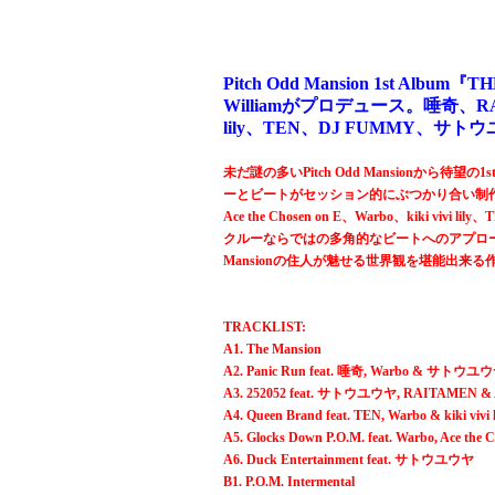
Pitch Odd Mansion 1st A
Williamがプロデュース。唾奇、RAITAME
lily、TEN、DJ FUMMY、
未だ謎の多いPitch Odd Mansionから
ーとビートがセッション的にぶつかり合い制作された
Ace the Chosen on E、Warbo、kiki
クルーならではの多角的なビートへのアプロ
Mansionの住人が魅せる世界観を堪能出来
TRACKLIST:
A1. The Mansion
A2. Panic Run feat. 唾奇, Warbo & サトウユ
A3. 252052 feat. サトウユウヤ, RAITAMEN & Ac
A4. Queen Brand feat. TEN, Warbo & kiki vivi l
A5. Glocks Down P.O.M. feat. Warbo, Ace t
A6. Duck Entertainment feat. サトウユウヤ
B1. P.O.M. Intermental