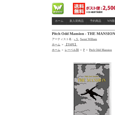
ホーム
新入荷商品
予約商品
WN
Pitch Odd Mansion - THE MANSION 
アーティスト名 :
» S
,
Sweet William
ホーム
＞
【TAPE】
ホーム
＞
レーベル別
＞
P
＞
Pitch Odd Mansion