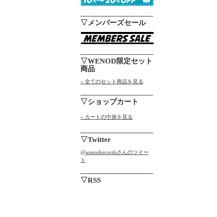
▽メンバーズセール
▽WENOD限定セット
商品
» 全てのセット商品を見る
▽ショップカート
» カートの中身を見る
▽Twitter
@wenodrecordsさんのツイー
ト
▽RSS