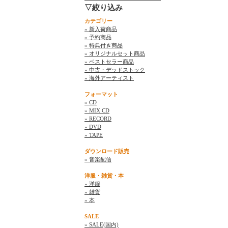
▽絞り込み
カテゴリー
» 新入荷商品
» 予約商品
» 特典付き商品
» オリジナルセット商品
» ベストセラー商品
» 中古・デッドストック
» 海外アーティスト
フォーマット
» CD
» MIX CD
» RECORD
» DVD
» TAPE
ダウンロード販売
» 音楽配信
洋服・雑貨・本
» 洋服
» 雑貨
» 本
SALE
» SALE(国内)