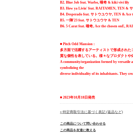
B2. Blue Job feat. Warbo, 唾奇 & kiki vivi lily
B3. How ya Livin' feat. RAITAMEN, TE
B4. Desperado feat. サトウユウヤ, TEN & Ace t
B5. 一陣'23 feat. サトウユウヤ & TEN
B6. 5 Carat feat. 唾奇, Ace the chosen onE,
■ Pitch Odd Mansion :
多方面で活躍するアーティストで形成された
質な個性を表している。様々なプロダクトや
A community/organization formed by versatile a
symbolizing the
diverse individuality of its inhabitants. They cr
■ 2023年10月18日発売
» 特定商取引法に基づく表記 (返品など)
この商品について問い合わせる
この商品を友達に教える