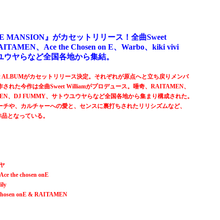
lbum『THE MANSION』がカセットリリース！全曲Sweet
N、Ace the Chosen on E、Warbo、kiki vivi
サトウユウヤらなど全国各地から集結。
待望の1st ALBUMがカセットリリース決定。それぞれが原点へと立ち戻りメンバ
今作は全曲Sweet Williamがプロデュース。唾奇、RAITAMEN、
 vivi lily、TEN、DJ FUMMY、サトウユウヤらなど全国各地から集まり構成された。
ーチや、カルチャーへの愛と、センスに裏打ちされたリリシズムなど、
る作品となっている。
ウヤ
e the chosen onE
ily
he Chosen onE & RAITAMEN