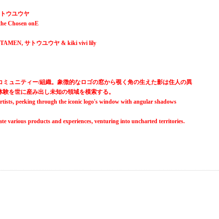
N & サトウユウヤ
he Chosen onE
 RAITAMEN, サトウユウヤ & kiki vivi lily
コミュニティー/組織。象徴的なロゴの窓から覗く角の生えた影は住人の異
体験を世に産み出し未知の領域を模索する。
rtists, peeking through the iconic logo's window with angular shadows
eate various products and experiences, venturing into uncharted territories.