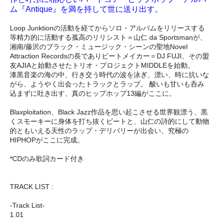
ム『Antique』を満を持して世に送り出す。
Loop Junktionの活動を経て
からソロ・アルバムをリリースする
等精力的に活動する孤高のリリシスト＝山仁 da Sportsmanが、
湘南/藤沢のブラック・ミュージック・シーンの聖地Novel
Attraction Recordsの長でありビートメイカー＝DJ FUJI、その盟
友AJIAと始動させたトリオ・プロジェクトMIDDLEを始動。
漆黒音楽の海の中、行き交う時代の波を泳ぎ、漂い、時に抗いな
がら、ようやく出会ったトラックとラップ。 酸いも甘いも呑み
込まずに吐き出す、真のヒップホップ13編がここに。
Blaxploitation、Black Jazz作品を思い起こさせる世界観漂う、黒
くスモーキーに身体を打ち抜くビートと、山仁の詩的にして動物
的ともいえる天性のラップ・デリバリーが出会い、究極の
HIPHOPがここに完成。
*CDのみ歌詞カード付き
TRACK LIST :
-Track List-
1.01