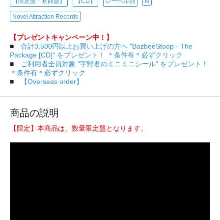
【限定盤・初回盤】
【CD】
レーベル別
N
Novel Attraction Records
【プレゼントキャンペーン中！】
■
合計3,500円以上お買い上げの方へ "BazbeeStoop - The
Package [CD]" をプレゼント！ ＊条件有＊必ずクリック
■
ご利用者全員対象 "宇野君のミニミニシール" をプレゼント！
＊条件有＊必ずクリック
■
【Overseas order】
商品の説明
【限定】本商品は、数量限定盤となります。