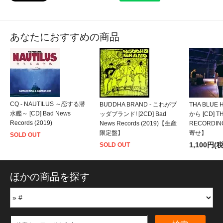
あなたにおすすめの商品
CQ - NAUTILUS ～恋する潜
BUDDHA BRAND - これがブ
THA BLUE 
水艦～ [CD] Bad News
ッダブランド! [2CD] Bad
から [CD] T
Records (2019)
News Records (2019)【生産
RECORDIN
限定盤】
寄せ】
SOLD OUT
1,100円(
SOLD OUT
ほかの商品を探す