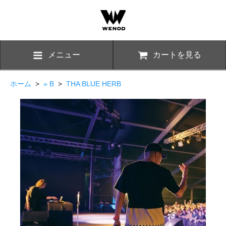
メニュー
カートを見る
ホーム
>
» B
>
THA BLUE HERB