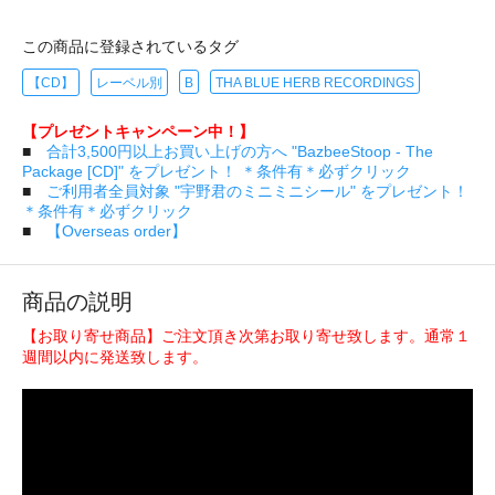
この商品に登録されているタグ
【CD】
レーベル別
B
THA BLUE HERB RECORDINGS
【プレゼントキャンペーン中！】
■
合計3,500円以上お買い上げの方へ "BazbeeStoop - The
Package [CD]" をプレゼント！ ＊条件有＊必ずクリック
■
ご利用者全員対象 "宇野君のミニミニシール" をプレゼント！
＊条件有＊必ずクリック
■
【Overseas order】
商品の説明
【お取り寄せ商品】ご注文頂き次第お取り寄せ致します。通常１
週間以内に発送致します。