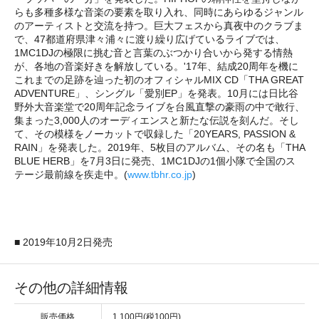
らも多種多様な音楽の要素を取り入れ、同時にあらゆるジャンル
のアーティストと交流を持つ。巨大フェスから真夜中のクラブま
で、47都道府県津々浦々に渡り繰り広げているライブでは、
1MC1DJの極限に挑む音と言葉のぶつかり合いから発する情熱
が、各地の音楽好きを解放している。'17年、結成20周年を機に
これまでの足跡を辿った初のオフィシャルMIX CD「THA GREAT
ADVENTURE」、シングル「愛別EP」を発表。10月には日比谷
野外大音楽堂で20周年記念ライブを台風直撃の豪雨の中で敢行、
集まった3,000人のオーディエンスと新たな伝説を刻んだ。そし
て、その模様をノーカットで収録した「20YEARS, PASSION &
RAIN」を発表した。2019年、5枚目のアルバム、その名も「THA
BLUE HERB」を7月3日に発売、1MC1DJの1個小隊で全国のス
テージ最前線を疾走中。(
www.tbhr.co.jp
)
■ 2019年10月2日発売
その他の詳細情報
販売価格
1,100円(税100円)