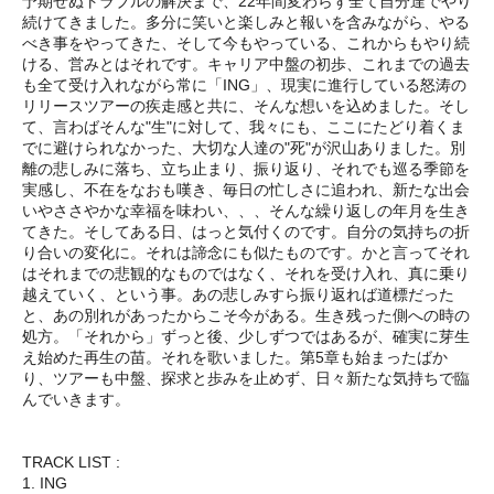
予期せぬトラブルの解決まで、22年間変わらず全て自分達でやり
続けてきました。多分に笑いと楽しみと報いを含みながら、やる
べき事をやってきた、そして今もやっている、これからもやり続
ける、営みとはそれです。キャリア中盤の初歩、これまでの過去
も全て受け入れながら常に「ING」、現実に進行している怒涛の
リリースツアーの疾走感と共に、そんな想いを込めました。そし
て、言わばそんな"生"に対して、我々にも、ここにたどり着くま
でに避けられなかった、大切な人達の"死"が沢山ありました。別
離の悲しみに落ち、立ち止まり、振り返り、それでも巡る季節を
実感し、不在をなおも嘆き、毎日の忙しさに追われ、新たな出会
いやささやかな幸福を味わい、、、そんな繰り返しの年月を生き
てきた。そしてある日、はっと気付くのです。自分の気持ちの折
り合いの変化に。それは諦念にも似たものです。かと言ってそれ
はそれまでの悲観的なものではなく、それを受け入れ、真に乗り
越えていく、という事。あの悲しみすら振り返れば道標だった
と、あの別れがあったからこそ今がある。生き残った側への時の
処方。「それから」ずっと後、少しずつではあるが、確実に芽生
え始めた再生の苗。それを歌いました。第5章も始まったばか
り、ツアーも中盤、探求と歩みを止めず、日々新たな気持ちで臨
んでいきます。
TRACK LIST :
1. ING