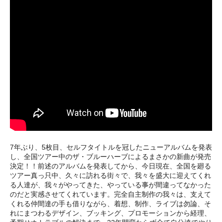
7年ぶり、5枚目、セルフタイトルを冠したニューアルバムを発表
し、全国ツアー中のザ・ブルーハーブによるまさかの新曲が発売
決定！！前述のアルバムを発表してから、今日現在、全国を廻る
ツアー真っ只中、久々に訪れる街々で、我々を盛大に迎えてくれ
る人達が、我々がやってきた、やっている事が間違ってなかった
のだと実感させてくれています。完全自主制作の我々は、支えて
くれる仲間達の手も借りながら、着想、制作、ライブは勿論、そ
れにまつわるデザイン、ブッキング、プロモーションから経理、