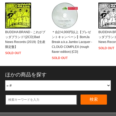
BUDDHA BRAND - これがブ
＊合計4,000円以上【プレゼ
BUDDHA B
ッダブランド! [2CD] Bad
ントキャンペーン】BomJa
ッダブランド! 
News Records (2019)【生産
Break a.k.a Jambo Lacquer -
News Recor
限定盤】
CLOUD COMPLEX (rough
SOLD OUT
flaver edition) [CD]
SOLD OUT
SOLD OUT
ほかの商品を探す
検索