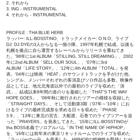
2. それから
3. ING - INSTRUMENTAL
4. それから - INSTRUMENTAL
PROFILE : THA BLUE HERB
ラッパー: ILL-BOSSTINO、トラックメイカー: O.N.O、ライブ
DJ: DJ DYEの3人からなる一個小隊。1997年札幌で結成。以後も
札幌を拠点に自ら運営するレーベルからリリースを重ねてき
た。'98年に1st ALBUM「STILLING, STILL DREAMING」、2002
年に2nd ALBUM「SELL OUR SOUL」、'07年に3rd
ALBUM「LIFE STORY」、'12年に4th ALBUM「TOTAL」を発
表。'04年には映画「HEAT」のサウンドトラックを手がけた他、
シングル、メンバーそれぞれの客演及びソロ作品も多数。映像作
品としては、地元北海道以外での最初のライブを収めた「演
武」、結成以来8年間の道のりを凝縮した「THAT'S THE WAY
HOPE GOES」、'08年秋に敢行されたツアーの模様を収録した
「STRAIGHT DAYS」、そして活動第3期（'07年～'10年）にお
けるライブの最終完成形を求める日々を収めた「PHASE
3.9」、'13年に東北の宮古、大船渡、石巻でのライブツアーを追
った「PRAYERS」を発表してきた。'15年にILL-BOSSTINOが
tha BOSS名義でソロアルバム「IN THE NAME OF HIPHOP」
を、'16年には前年末の東京リキッドルームでのライブを収めた
「ラッパーの一分」を発表した。HIPHOPの精神性を堅持しなが