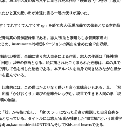
、2018年の夏の真っ只中に造られた本作品「映世観-うつせみ-」志人/
れたひと夏の想い出が永遠に香る一通の便りが届いた。
／てけてんすくてれすくてんすくす ep」を経て志人/玉兎名義での発表となる本作品
青写真の音源記録集である。志人/玉兎と素晴らしき音楽家達 dj
作作品をはじめ、instrumentalや特別バージョンの楽曲を含めた全12曲収録。
挿絵/CD盤面、全編に渡り志人自身による作画。志人の作画は「降神/降
Rの「回想」以来の作画となる。絵に施されたごく限られた色彩は、絵の具で
で押して色を出した配色である。本アルバムを自身で聞き込みながら描か
ロを産んでいる。
、比喩的には、この世はたよりなく儚いと言う意味合いもある。又、「写
、所謂「かげおくり」遊びの意味合いも孕む。現世で生きる人間の形「現
た魂の物語。
時に「殻」から抜け出し、「空-カラ-」になった分身が離脱した自分自身を
となっている。タイトルには志人/玉兎が独創した”映世観”という造漢字
uma shiraki,ONTODA,そしてKids and Insectsである。