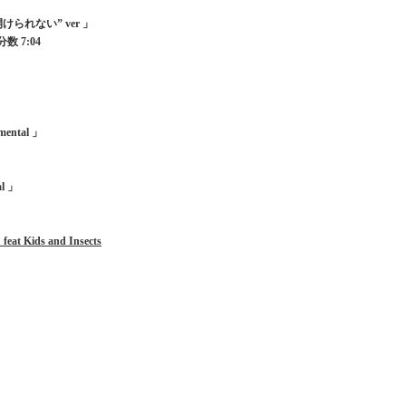
が開けられない” ver 」
分数 7:04
mental 」
al 」
eat Kids and Insects