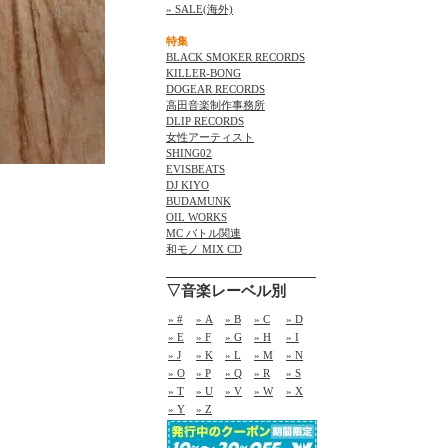
» SALE(海外)
特集
BLACK SMOKER RECORDS
KILLER-BONG
DOGEAR RECORDS
高田音楽制作事務所
DLIP RECORDS
女性アーティスト
SHING02
EVISBEATS
DJ KIYO
BUDAMUNK
OIL WORKS
MC バトル関連
和モノ MIX CD
▽音楽レーベル別
» #
» A
» B
» C
» D
» E
» F
» G
» H
» I
» J
» K
» L
» M
» N
» O
» P
» Q
» R
» S
» T
» U
» V
» W
» X
» Y
» Z