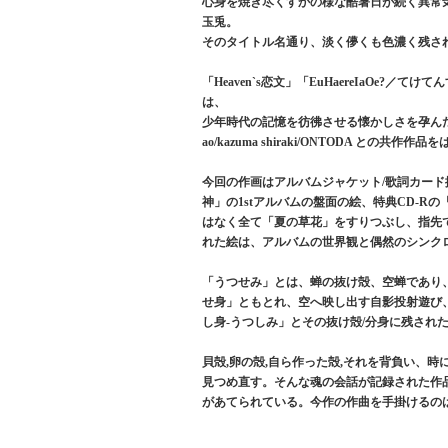
心身を焼き尽くすかの様な酷暑日が続く異常気象
玉兎。
そのタイトル名通り、淡く儚くも色濃く残さ
「Heaven`s恋文」「EuHaereIaOe?
は、
少年時代の記憶を彷彿させる懐かしさを孕んだ
ao/kazuma shiraki/ONTODA との共
今回の作画はアルバムジャケット/歌詞カード
神」の1stアルバムの盤面の絵、特典CD-
はなく全て「夏の草花」をすりつぶし、指先
れた絵は、アルバムの世界観と偶然のシンク
「うつせみ」とは、蝉の抜け殻、空蝉であり
せ身」ともとれ、空へ映し出す自影投射遊び
し身-うつしみ」とその抜け殻/分身に残され
貝殻,卵の殻,自ら作った殻,それを背負い、
見つめ直す。そんな魂の会話が記録された作品
があてられている。今作の作曲を手掛けるのはdj ao,kaz