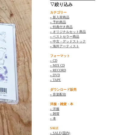
▽絞り込み
カテゴリー
» 新入荷商品
» 予約商品
» 特典付き商品
» オリジナルセット商品
» ベストセラー商品
» 中古・デッドストック
» 海外アーティスト
フォーマット
» CD
» MIX CD
» RECORD
» DVD
» TAPE
ダウンロード販売
» 音楽配信
洋服・雑貨・本
» 洋服
» 雑貨
» 本
SALE
» SALE(国内)