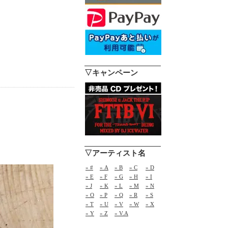
▽キャンペーン
▽アーティスト名
» #
» A
» B
» C
» D
» E
» F
» G
» H
» I
» J
» K
» L
» M
» N
» O
» P
» Q
» R
» S
» T
» U
» V
» W
» X
» Y
» Z
» V.A