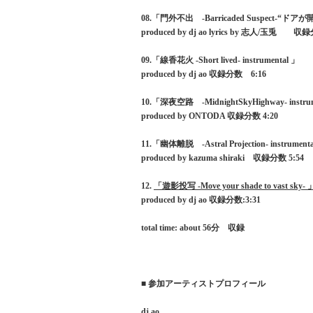
08.「門外不出 -Barricaded Suspect-“ドア
produced by dj ao lyrics by 志人/玉兎 収録
09.「線香花火 -Short lived- instrumental 」
produced by dj ao 収録分数 6:16
10.「深夜空路 -MidnightSkyHighway- instru
produced by ONTODA 収録分数 4:20
11.「幽体離脱 -Astral Projection- instrument
produced by kazuma shiraki 収録分数 5:54
12.
「遊影投写 -Move your shade to vast sky- 」f
produced by dj ao 収録分数:3:31
total time: about 56分 収録
■ 参加アーティストプロフィール
dj ao