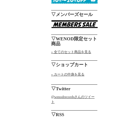
▽メンバーズセール
▽WENOD限定セット
商品
» 全てのセット商品を見る
▽ショップカート
» カートの中身を見る
▽Twitter
@wenodrecordsさんのツイー
ト
▽RSS