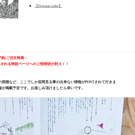
■
【Overseas order】
予約/ご注文特典：
STされる特設ページへのご招待状が封入！！
視聴など、ここでしか垣間見る事の出来ない情報がPOSTされて行きま
報が掲載予定です。お楽しみ頂けましたら幸いです。