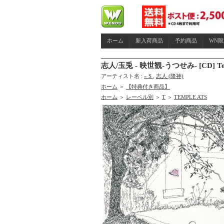
ホーム
新入荷商品
予約商品
WN
志人/玉兎 - 映世観-うつせみ- [CD] T
アーティスト名 :
» S
,
志人 (降神)
ホーム
＞
【特典付き商品】
ホーム
＞
レーベル別
＞
T
＞
TEMPLE ATS