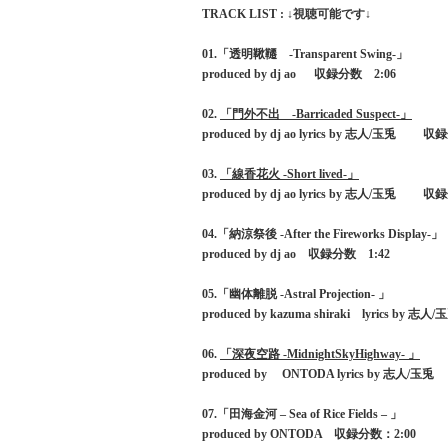
TRACK LIST : ↓視聴可能です↓
01.「透明鞦韆 -Transparent Swing-」
produced by dj ao 収録分数 2:06
02.
「門外不出 -Barricaded Suspect-」
produced by dj ao lyrics by 志人/玉兎 
03.
「線香花火 -Short lived-」
produced by dj ao lyrics by 志人/玉兎 
04.「納涼祭後 -After the Fireworks Display-」
produced by dj ao 収録分数 1:42
05.「幽体離脱 -Astral Projection- 」
produced by kazuma shiraki lyrics by 
06.
「深夜空路 -MidnightSkyHighway- 」
produced by ONTODA lyrics by 志人/
07.「田海金河 – Sea of Rice Fields – 」
produced by ONTODA 収録分数：2:00