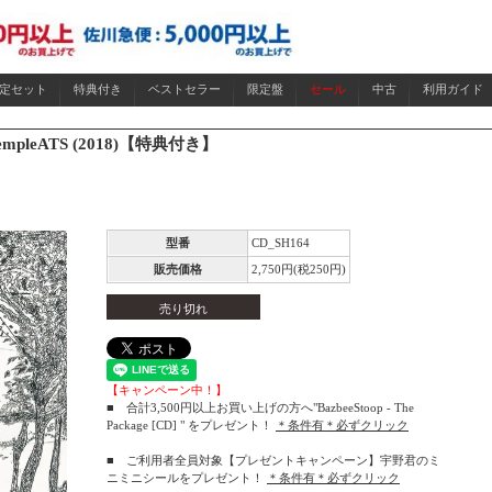
限定セット
特典付き
ベストセラー
限定盤
セール
中古
利用ガイド
empleATS (2018)【特典付き】
型番
CD_SH164
販売価格
2,750円(税250円)
売り切れ
【キャンペーン中！】
■ 合計3,500円以上お買い上げの方へ"BazbeeStoop - The
Package [CD] " をプレゼント！
＊条件有＊必ずクリック
■ ご利用者全員対象【プレゼントキャンペーン】宇野君のミ
ニミニシールをプレゼント！
＊条件有＊必ずクリック