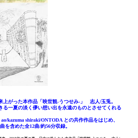
上がった本作品「映世観-うつせみ-」 志人/玉兎。
きる一夏の淡く儚い想い出を永遠のものとさせてくれる
/kazuma shiraki/ONTODA との共作作品をはじめ、
の楽曲を含めた全12曲/約56分収録。