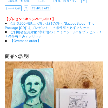
【限定盤・初回盤】
【CD】
【洋服・雑貨・本】
本
レーベル別
T
TEMPLE ATS
【プレゼントキャンペーン中！】
■
合計3,500円以上お買い上げの方へ "BazbeeStoop - The
Package [CD]" をプレゼント！ ＊条件有＊必ずクリック
■
ご利用者全員対象 "宇野君のミニミニシール" をプレゼント！
＊条件有＊必ずクリック
■
【Overseas order】
商品の説明