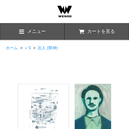
メニュー
カートを見る
ホーム
>
» S
>
志人 (降神)