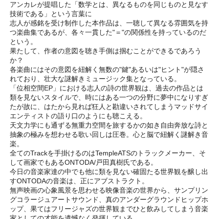
アンカレが提唱した「数学とは、異なるものを同じものと見なす
技術である」という言葉に
志人が感銘を受け制作した本作品は、一聴して異なる雰囲気を持
つ楽曲集であるが、各々一貫した"＝"の関係性を持っているのだ
という。
果たして、作者の意図を聴き手側は掴むことができるであろう
か？
各楽曲にはその意図を紐解く無数の"鍵"あるいは"ヒント"が隠さ
れており、壮大な謎解きミュージック集となっている。
「位相空間EP」における志人の詩の世界観は、過去の作品とは
類を見ないスタイルで、時にはある一つの分野に夢中になりすぎ
たが故に、はたから見れば狂人と勘違いされてしまうマッドサイ
エンティストの語り口のようにも聴こえる。
天文力学にも通ずる無重力空間を旅するかの如き自由奔放な詩と
抽象の極みを想わせる歌い回しは圧巻。心と脳で紐解く謎解き音
楽。
全てのTrackを手掛けるのはTempleATSのトラックメーカー、そ
して画家でもあるONTODA/戸田真樹氏である。
今日の音楽家達の中でも他に類を見ない確固たる世界観を醸し出
すONTODAの音楽は、正にアブストラクト。
無声映画の心象風景を思わせる映像音楽の世界から、サンプリン
グコラージュアートサウンド、真のアンダーグラウンドヒップホ
ップ、果てはフリージャズの世界観までひと飲みしてしまう音楽
家としての才能を遺憾なく発揮している。