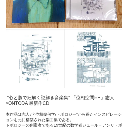
-"心と脳で紐解く謎解き音楽集"-「位相空間EP」志人
×ONTODA 最新作CD
本作品は志人が"位相幾何学/トポロジー"から得たインスピレーシ
ョンを元に構築された楽曲集である。
トポロジーの創案者である19世紀の数学者ジュール＝アンリ・ポ