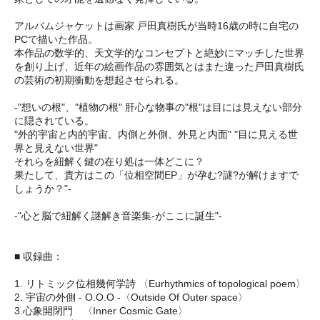
アルバムジャケットは画家 戸田真樹氏が当時16歳の時に自宅の
PCで描いた作品。
本作品の数学的、天文学的なコンセプトと絶妙にマッチした世界
を創り上げ、近年の絵画作品の雰囲気とはまた違った戸田真樹氏
の芸術の初期衝動を想起させられる。
-"想いの根"、"植物の根" 肝心な物事の"根"は目には見えない部分
に隠されている。
"外的宇宙と内的宇宙、内側と外側、外見と内面" "目に見える世
界と見えない世界"
それらを紐解く鍵の在り処は一体どこに？
果たして、貴方はこの「位相空間EP」が孕む?謎?が解けますで
しょうか？"-
-"心と脳で紐解く謎解き音楽集-がここに誕生"-
■ 収録曲：
1. リトミック位相幾何学詩 〈Eurhythmics of topological poem〉
2. 宇宙の外側 - O.O.O -〈Outside Of Outer space〉
3.心象開閉門 〈Inner Cosmic Gate〉