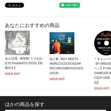
あなたにおすすめの商品
志人/玉兎 - 映世観-うつせみ-
仙人掌 - BOY MEETS
＊キャンペ
[CD] TempleATS (2018)【特
WORLD [CD] DOGEAR
【P-VINE
典付き】
RECORDS/WDSOUNDS
ーン】P-VIN
(2018)
SAMPLER MI
SOLD OUT
CD] P-VIN
SOLD OUT
品】
SOLD OUT
ほかの商品を探す