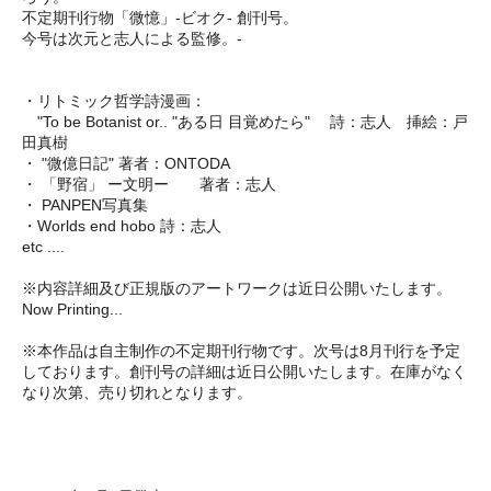
不定期刊行物「微憶」-ビオク- 創刊号。
今号は次元と志人による監修。-
・リトミック哲学詩漫画：
"To be Botanist or.. "ある日 目覚めたら" 詩：志人 挿絵：戸
田真樹
・ "微億日記" 著者：ONTODA
・ 「野宿」 ー文明ー 著者：志人
・ PANPEN写真集
・Worlds end hobo 詩：志人
etc ....
※内容詳細及び正規版のアートワークは近日公開いたします。
Now Printing...
※本作品は自主制作の不定期刊行物です。次号は8月刊行を予定
しております。創刊号の詳細は近日公開いたします。在庫がなく
なり次第、売り切れとなります。