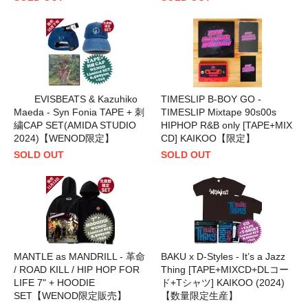
EVISBEATS & Kazuhiko
TIMESLIP B-BOY GO -
Maeda - Syn Fonia TAPE + 刺
TIMESLIP Mixtape 90s00s
繍CAP SET(AMIDA STUDIO
HIPHOP R&B only [TAPE+MIX
2024)【WENOD限定】
CD] KAIKOO【限定】
SOLD OUT
SOLD OUT
MANTLE as MANDRILL - 革命
BAKU x D-Styles - It’s a Jazz
/ ROAD KILL / HIP HOP FOR
Thing [TAPE+MIXCD+DLコー
LIFE 7" + HOODIE
ド+Tシャツ] KAIKOO (2024)
SET【WENOD限定販売】
【数量限定生産】