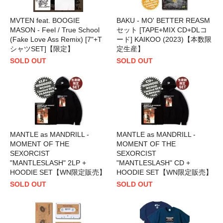
MVTEN feat. BOOGIE
BAKU - MO' BETTER REASM
MASON - Feel / True School
セット [TAPE+MIX CD+DLコ
(Fake Love Ass Remix) [7"+T
ード] KAIKOO (2023)【本数限
シャツSET]【限定】
定生産】
SOLD OUT
SOLD OUT
MANTLE as MANDRILL -
MANTLE as MANDRILL -
MOMENT OF THE
MOMENT OF THE
SEXORCIST
SEXORCIST
"MANTLESLASH" 2LP +
"MANTLESLASH" CD +
HOODIE SET【WN限定販売】
HOODIE SET【WN限定販売】
SOLD OUT
SOLD OUT