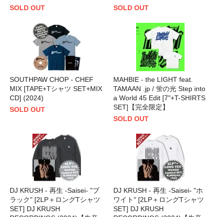
SOLD OUT
SOLD OUT
SOUTHPAW CHOP - CHEF
MAHBIE - the LIGHT feat.
MIX [TAPE+Tシャツ SET+MIX
TAMAAN .jp / 蛍の光 Step into
CD] (2024)
a World 45 Edit [7"+T-SHIRTS
SET]【完全限定】
SOLD OUT
SOLD OUT
DJ KRUSH - 再生 -Saisei- "ブ
DJ KRUSH - 再生 -Saisei- "ホ
ラック" [2LP＋ロングTシャツ
ワイト" [2LP＋ロングTシャツ
SET] DJ KRUSH
SET] DJ KRUSH