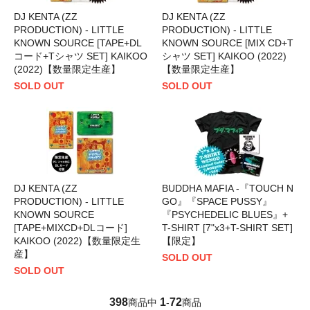
DJ KENTA (ZZ
DJ KENTA (ZZ
PRODUCTION) - LITTLE
PRODUCTION) - LITTLE
KNOWN SOURCE [TAPE+DL
KNOWN SOURCE [MIX CD+T
コード+Tシャツ SET] KAIKOO
シャツ SET] KAIKOO (2022)
(2022)【数量限定生産】
【数量限定生産】
SOLD OUT
SOLD OUT
DJ KENTA (ZZ
BUDDHA MAFIA -『TOUCH N
PRODUCTION) - LITTLE
GO』『SPACE PUSSY』
KNOWN SOURCE
『PSYCHEDELIC BLUES』+
[TAPE+MIXCD+DLコード]
T-SHIRT [7"x3+T-SHIRT SET]
KAIKOO (2022)【数量限定生
【限定】
産】
SOLD OUT
SOLD OUT
398
1
72
商品中
-
商品