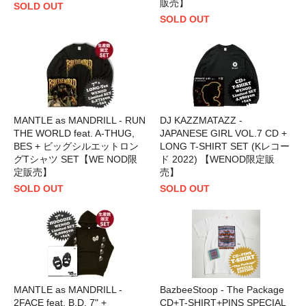
販売】
SOLD OUT
SOLD OUT
MANTLE as MANDRILL - RUN
DJ KAZZMATAZZ -
THE WORLD feat. A-THUG,
JAPANESE GIRL VOL.7 CD +
BES + ビッグシルエットロン
LONG T-SHIRT SET (Kレコー
グTシャツ SET【WE NOD限
ド 2022) 【WENOD限定販
定販売】
売】
SOLD OUT
SOLD OUT
MANTLE as MANDRILL -
BazbeeStoop - The Package
2FACE feat. B.D. 7" +
CD+T-SHIRT+PINS SPECIAL