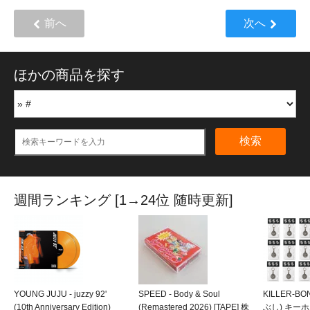
前へ
次へ
ほかの商品を探す
検索
週間ランキング [1→24位 随時更新]
YOUNG JUJU - juzzy 92'
SPEED - Body & Soul
KILLER-B
(10th Anniversary Edition)
(Remastered 2026) [TAPE] 株
ぶし) キーホルダ