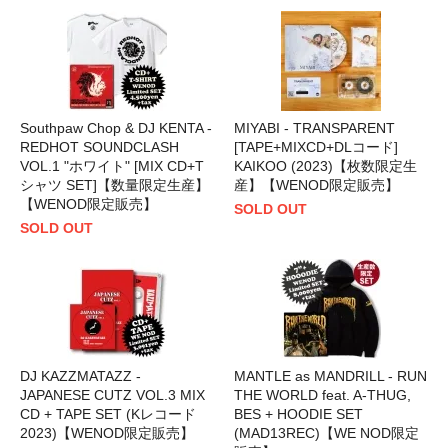
Southpaw Chop & DJ KENTA -
MIYABI - TRANSPARENT
REDHOT SOUNDCLASH
[TAPE+MIXCD+DLコード]
VOL.1 "ホワイト" [MIX CD+T
KAIKOO (2023)【枚数限定生
シャツ SET]【数量限定生産】
産】【WENOD限定販売】
【WENOD限定販売】
SOLD OUT
SOLD OUT
DJ KAZZMATAZZ -
MANTLE as MANDRILL - RUN
JAPANESE CUTZ VOL.3 MIX
THE WORLD feat. A-THUG,
CD + TAPE SET (Kレコード
BES + HOODIE SET
2023)【WENOD限定販売】
(MAD13REC)【WE NOD限定