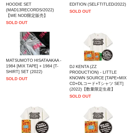
HOODIE SET
EDITION (SELFTITLED/2022)
(MAD13RECORDS/2022)
SOLD OUT
【WE NOD限定販売】
SOLD OUT
MATSUMOTO HISATAAKAA -
1984 [MIX TAPE] + 1984 [T-
DJ KENTA (ZZ
SHIRT] SET (2022)
PRODUCTION) - LITTLE
KNOWN SOURCE [TAPE+MIX
SOLD OUT
CD+DLコード+Tシャツ SET]
(2022)【数量限定生産】
SOLD OUT