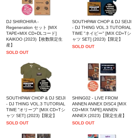
DJ SHIROHIRA -
SOUTHPAW CHOP & DJ SEIJI
Regeneration セット [MIX
- DJ THING VOL.3 TUTORIAL
TAPE+MIX CD+DLコード]
TIME "ネイビー" [MIX CD+Tシ
KAIKOO (2023)【枚数限定生
ャツ SET] (2023)【限定】
産】
SOLD OUT
SOLD OUT
SOUTHPAW CHOP & DJ SEIJI
SHING02 - LIVE FROM
- DJ THING VOL.3 TUTORIAL
ANNEN ANNEX DISC4 [MIX
TIME "オリーブ" [MIX CD+Tシ
CD+MIX TAPE] ANNEN
ャツ SET] (2023)【限定】
ANNEX (2023)【限定生産】
SOLD OUT
SOLD OUT