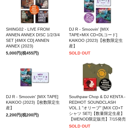
SHING02 - LIVE FROM
DJ R - Smoovin' [MIX
ANNEN ANNEX DISC 1/2/3/4
TAPE+MIX CD+DLコード]
SET [4MIX CD] ANNEN
KAIKOO (2023)【枚数限定生
ANNEX (2023)
産】
5,000円(税455円)
SOLD OUT
DJ R - Smoovin' [MIX TAPE]
Southpaw Chop & DJ KENTA -
KAIKOO (2023)【枚数限定生
REDHOT SOUNDCLASH
産】
VOL.1 "オリーブ" [MIX CD+T
シャツ SET]【数量限定生産】
2,200円(税200円)
【WENOD限定販売】7/15発売
SOLD OUT