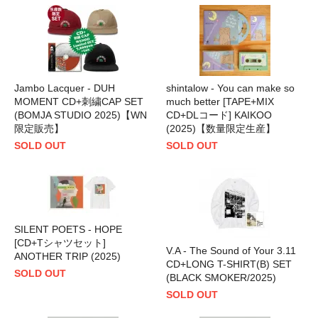
Jambo Lacquer - DUH
shintalow - You can make so
MOMENT CD+刺繍CAP SET
much better [TAPE+MIX
(BOMJA STUDIO 2025)【WN
CD+DLコード] KAIKOO
限定販売】
(2025)【数量限定生産】
SOLD OUT
SOLD OUT
SILENT POETS - HOPE
[CD+Tシャツセット]
V.A - The Sound of Your 3.11
ANOTHER TRIP (2025)
CD+LONG T-SHIRT(B) SET
SOLD OUT
(BLACK SMOKER/2025)
SOLD OUT