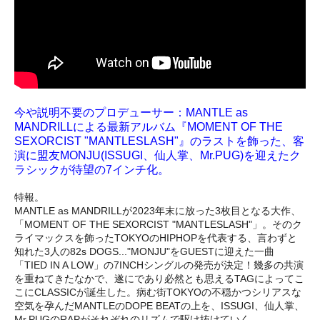
今や説明不要のプロデューサー：MANTLE as
MANDRILLによる最新アルバム『MOMENT OF THE
SEXORCIST "MANTLESLASH"』のラストを飾った、客
演に盟友MONJU(ISSUGI、仙人掌、Mr.PUG)を迎えたク
ラシックが待望の7インチ化。
特報。
MANTLE as MANDRILLが2023年末に放った3枚目となる大作、
「MOMENT OF THE SEXORCIST "MANTLESLASH"」。そのク
ライマックスを飾ったTOKYOのHIPHOPを代表する、言わずと
知れた3人の82s DOGS..."MONJU"をGUESTに迎えた一曲
「TIED IN A LOW」の7INCHシングルの発売が決定！幾多の共演
を重ねてきたなかで、遂にであり必然とも思えるTAGによってこ
こにCLASSICが誕生した。病む街TOKYOの不穏かつシリアスな
空気を孕んだMANTLEのDOPE BEATの上を、ISSUGI、仙人掌、
Mr.PUGのRAPがそれぞれのリズムで駆け抜けていく。