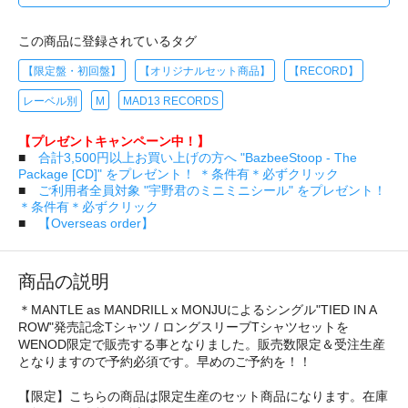
この商品に登録されているタグ
【限定盤・初回盤】
【オリジナルセット商品】
【RECORD】
レーベル別
M
MAD13 RECORDS
【プレゼントキャンペーン中！】
■
合計3,500円以上お買い上げの方へ "BazbeeStoop - The
Package [CD]" をプレゼント！ ＊条件有＊必ずクリック
■
ご利用者全員対象 "宇野君のミニミニシール" をプレゼント！
＊条件有＊必ずクリック
■
【Overseas order】
商品の説明
＊MANTLE as MANDRILL x MONJUによるシングル"TIED IN A
ROW"発売記念Tシャツ / ロングスリーブTシャツセットを
WENOD限定で販売する事となりました。販売数限定＆受注生産
となりますので予約必須です。早めのご予約を！！
【限定】こちらの商品は限定生産のセット商品になります。在庫