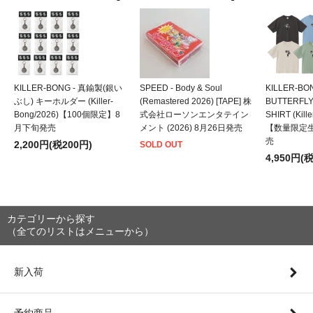
KILLER-BONG - 真鍮製(銀い
SPEED - Body & Soul
KILLER-BO
ぶし) キーホルダー (Killer-
(Remastered 2026) [TAPE] 株
BUTTERFLY
Bong/2026)【100個限定】8
式会社ローソンエンタテイン
SHIRT (Kill
月下旬発売
メント (2026) 8月26日発売
【数量限定
売
2,200円(税200円)
SOLD OUT
4,950円(
カテゴリーから探す
（全てのリストはメニューから）
新入荷
予約商品