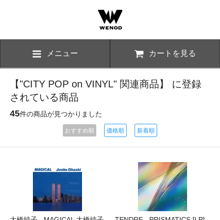
メニュー
カートを見る
【"CITY POP on VINYL" 関連商品】 に登録
されている商品
45
件の商品が見つかりました
おすすめ順
価格順
新着順
大橋純子 - MAGICAL 大橋純子
TENDRE - PRISMATICS [LP]