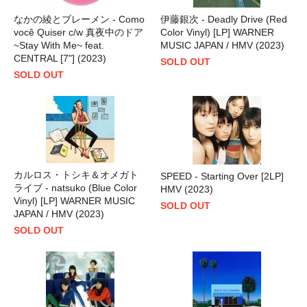
なかの綾とブレーメン - Como
伊藤銀次 - Deadly Drive (Red
você Quiser c/w 真夜中のドア
Color Vinyl) [LP] WARNER
~Stay With Me~ feat.
MUSIC JAPAN / HMV (2023)
CENTRAL [7"] (2023)
SOLD OUT
SOLD OUT
カルロス・トシキ＆オメガト
SPEED - Starting Over [2LP]
ライブ - natsuko (Blue Color
HMV (2023)
Vinyl) [LP] WARNER MUSIC
SOLD OUT
JAPAN / HMV (2023)
SOLD OUT