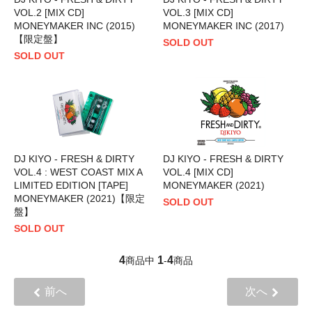
VOL.2 [MIX CD]
VOL.3 [MIX CD]
MONEYMAKER INC (2015)
MONEYMAKER INC (2017)
【限定盤】
SOLD OUT
SOLD OUT
DJ KIYO - FRESH & DIRTY
DJ KIYO - FRESH & DIRTY
VOL.4 : WEST COAST MIX A
VOL.4 [MIX CD]
LIMITED EDITION [TAPE]
MONEYMAKER (2021)
MONEYMAKER (2021)【限定
SOLD OUT
盤】
SOLD OUT
4
1
4
商品中
-
商品
前へ
次へ