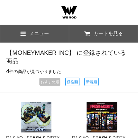
メニュー
カートを見る
【MONEYMAKER INC】 に登録されている
商品
4
件の商品が見つかりました
おすすめ順
価格順
新着順
DJ KIYO - FRESH & DIRTY
DJ KIYO - FRESH & DIRTY