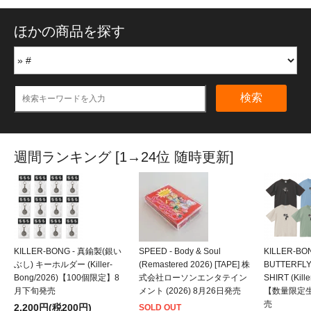
ほかの商品を探す
検索
週間ランキング [1→24位 随時更新]
KILLER-BONG - 真鍮製(銀い
SPEED - Body & Soul
KILLER-BO
ぶし) キーホルダー (Killer-
(Remastered 2026) [TAPE] 株
BUTTERFLY
Bong/2026)【100個限定】8
式会社ローソンエンタテイン
SHIRT (Kill
月下旬発売
メント (2026) 8月26日発売
【数量限定
売
2,200円(税200円)
SOLD OUT