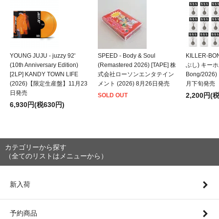
YOUNG JUJU - juzzy 92'
SPEED - Body & Soul
KILLER-B
(10th Anniversary Edition)
(Remastered 2026) [TAPE] 株
ぶし) キーホルダ
[2LP] KANDY TOWN LIFE
式会社ローソンエンタテイン
Bong/202
(2026)【限定生産盤】11月23
メント (2026) 8月26日発売
月下旬発売
日発売
2,200円(
SOLD OUT
6,930円(税630円)
カテゴリーから探す
（全てのリストはメニューから）
新入荷
予約商品