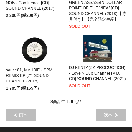
GREEN ASSASSIN DOLLAR -
NOB - Confluence [CD]
POINT OF THE VIEW [CD]
SOUND CHANNEL (2017)
SOUND CHANNEL (2018)【特
2,200円(税200円)
典付き】【完全限定生産】
SOLD OUT
DJ KENTA(ZZ PRODUCTION)
sauce81, MAHBIE - SPM
- Love'N'Dub Channel [MIX
REMIX EP [7"] SOUND
CD] SOUND CHANNEL (2021)
CHANNEL (2018)
SOLD OUT
1,705円(税155円)
8
1
8
商品中
-
商品
前へ
次へ