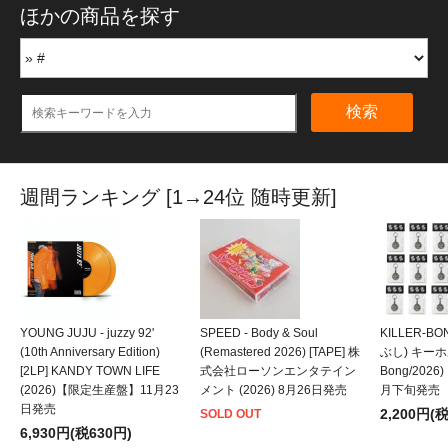
ほかの商品を探す
検索
週間ランキング [1→24位 随時更新]
YOUNG JUJU - juzzy 92'
SPEED - Body & Soul
KILLER-B
(10th Anniversary Edition)
(Remastered 2026) [TAPE] 株
ぶし) キーホルダ
[2LP] KANDY TOWN LIFE
式会社ローソンエンタテイン
Bong/202
(2026)【限定生産盤】11月23
メント (2026) 8月26日発売
月下旬発売
日発売
2,200円(
SOLD OUT
6,930円(税630円)