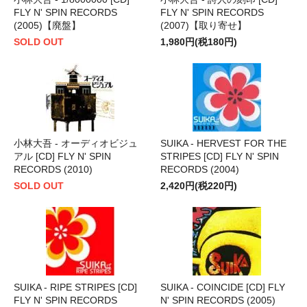
FLY N' SPIN RECORDS
FLY N' SPIN RECORDS
(2005)【廃盤】
(2007)【取り寄せ】
SOLD OUT
1,980円(税180円)
小林大吾 - オーディオビジュ
SUIKA - HERVEST FOR THE
アル [CD] FLY N' SPIN
STRIPES [CD] FLY N' SPIN
RECORDS (2010)
RECORDS (2004)
SOLD OUT
2,420円(税220円)
SUIKA - RIPE STRIPES [CD]
SUIKA - COINCIDE [CD] FLY
FLY N' SPIN RECORDS
N' SPIN RECORDS (2005)