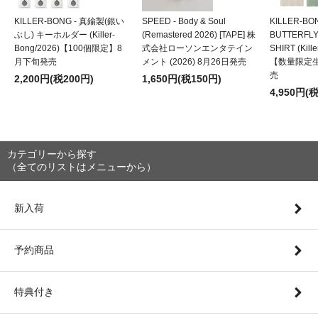
KILLER-BONG - 真鍮製(銀い
SPEED - Body & Soul
KILLER-BO
ぶし) キーホルダー (Killer-
(Remastered 2026) [TAPE] 株
BUTTERFLY
Bong/2026)【100個限定】8
式会社ローソンエンタテイン
SHIRT (Kill
月下旬発売
メント (2026) 8月26日発売
【数量限定
売
2,200円(税200円)
1,650円(税150円)
4,950円(
カテゴリーから探す
（全てのリストはメニューから）
新入荷
予約商品
特典付き