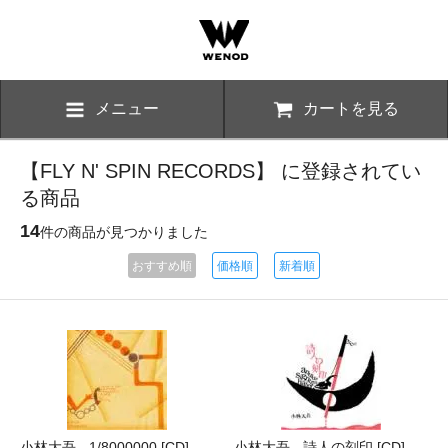
メニュー
カートを見る
【FLY N' SPIN RECORDS】 に登録されてい
る商品
14
件の商品が見つかりました
おすすめ順
価格順
新着順
小林大吾 - 1/8000000 [CD]
小林大吾 - 詩人の刻印 [CD]