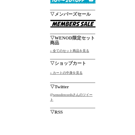
▽メンバーズセール
▽WENOD限定セット
商品
» 全てのセット商品を見る
▽ショップカート
» カートの中身を見る
▽Twitter
@wenodrecordsさんのツイー
ト
▽RSS