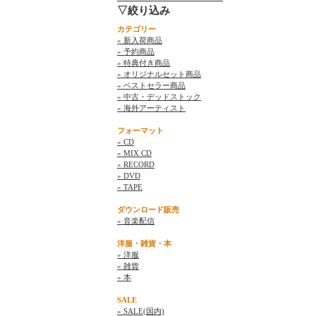
▽絞り込み
カテゴリー
» 新入荷商品
» 予約商品
» 特典付き商品
» オリジナルセット商品
» ベストセラー商品
» 中古・デッドストック
» 海外アーティスト
フォーマット
» CD
» MIX CD
» RECORD
» DVD
» TAPE
ダウンロード販売
» 音楽配信
洋服・雑貨・本
» 洋服
» 雑貨
» 本
SALE
» SALE(国内)