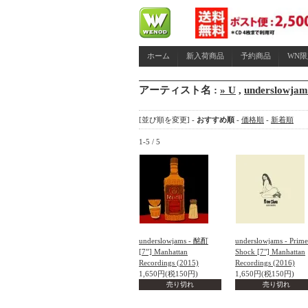
ホーム
新入荷商品
予約商品
WN
アーティスト名 :
» U
,
underslowjam
[並び順を変更] -
おすすめ順
-
価格順
-
新着順
1-5 / 5
underslowjams - 酩酊
underslowjams - Prime
[7”] Manhattan
Shock [7"] Manhattan
Recordings (2015)
Recordings (2016)
1,650円(税150円)
1,650円(税150円)
売り切れ
売り切れ