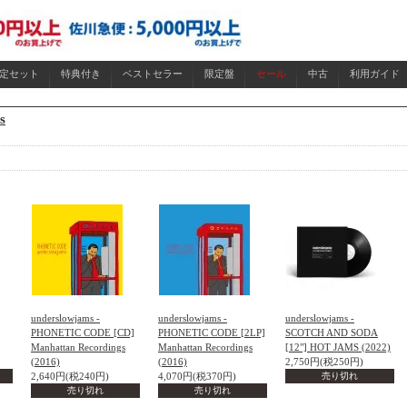
限定セット
特典付き
ベストセラー
限定盤
セール
中古
利用ガイド
s
underslowjams -
underslowjams -
underslowjams -
PHONETIC CODE [CD]
PHONETIC CODE [2LP]
SCOTCH AND SODA
Manhattan Recordings
Manhattan Recordings
[12"] HOT JAMS (2022)
(2016)
(2016)
2,750円(税250円)
2,640円(税240円)
4,070円(税370円)
売り切れ
売り切れ
売り切れ