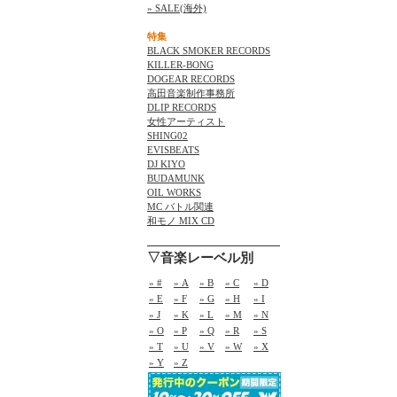
» SALE(海外)
特集
BLACK SMOKER RECORDS
KILLER-BONG
DOGEAR RECORDS
高田音楽制作事務所
DLIP RECORDS
女性アーティスト
SHING02
EVISBEATS
DJ KIYO
BUDAMUNK
OIL WORKS
MC バトル関連
和モノ MIX CD
▽音楽レーベル別
» #
» A
» B
» C
» D
» E
» F
» G
» H
» I
» J
» K
» L
» M
» N
» O
» P
» Q
» R
» S
» T
» U
» V
» W
» X
» Y
» Z