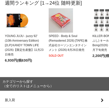
週間ランキング [1→24位 随時更新]
YOUNG JUJU - juzzy 92'
SPEED - Body & Soul
KILLER-B
(10th Anniversary Edition)
(Remastered 2026) [TAPE] 株
ぶし) キーホルダ
[2LP] KANDY TOWN LIFE
式会社ローソンエンタテイン
Bong/202
(2026)【限定生産盤】11月23
メント (2026) 8月26日発売
月下旬発売
日発売
2,200円(
SOLD OUT
6,930円(税630円)
カテゴリーから探す
（全てのリストはメニューから）
新入荷