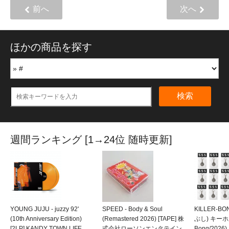
前へ
次へ
ほかの商品を探す
検索
週間ランキング [1→24位 随時更新]
YOUNG JUJU - juzzy 92'
SPEED - Body & Soul
KILLER-B
(10th Anniversary Edition)
(Remastered 2026) [TAPE] 株
ぶし) キーホルダ
[2LP] KANDY TOWN LIFE
式会社ローソンエンタテイン
Bong/202