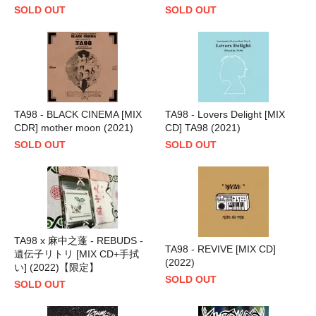
SOLD OUT
SOLD OUT
TA98 - BLACK CINEMA [MIX
TA98 - Lovers Delight [MIX
CDR] mother moon (2021)
CD] TA98 (2021)
SOLD OUT
SOLD OUT
TA98 x 麻中之蓬 - REBUDS -
TA98 - REVIVE [MIX CD]
遺伝子リトリ [MIX CD+手拭
(2022)
い] (2022)【限定】
SOLD OUT
SOLD OUT