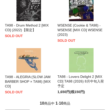
TA98 - Drum Method 2 [MIX
WSENSE (Cookie & TA98) -
CD] (2022)【限定】
WSENSE [MIX CD] WSENSE
(2023)
SOLD OUT
SOLD OUT
TA98 - Lovers Delight 2 [MIX
TA98 - ALEGRIA (SLOW JAM
CD] TA98 (2026) 8月中旬入荷
BARBER SHOP × TA98) [MIX
予定
CD]
1,650円(税150円)
SOLD OUT
10
1
10
商品中
-
商品