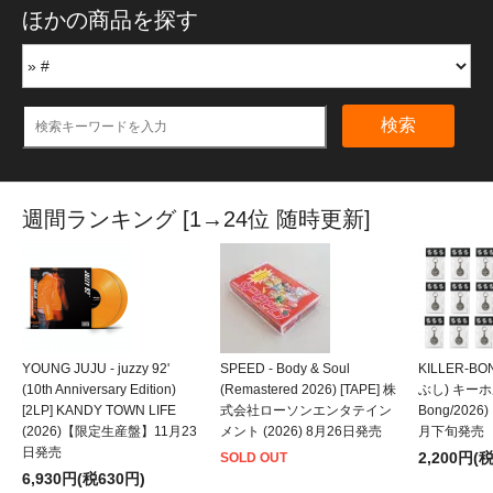
ほかの商品を探す
検索
週間ランキング [1→24位 随時更新]
YOUNG JUJU - juzzy 92'
SPEED - Body & Soul
KILLER-B
(10th Anniversary Edition)
(Remastered 2026) [TAPE] 株
ぶし) キーホルダ
[2LP] KANDY TOWN LIFE
式会社ローソンエンタテイン
Bong/202
(2026)【限定生産盤】11月23
メント (2026) 8月26日発売
月下旬発売
日発売
2,200円(
SOLD OUT
6,930円(税630円)