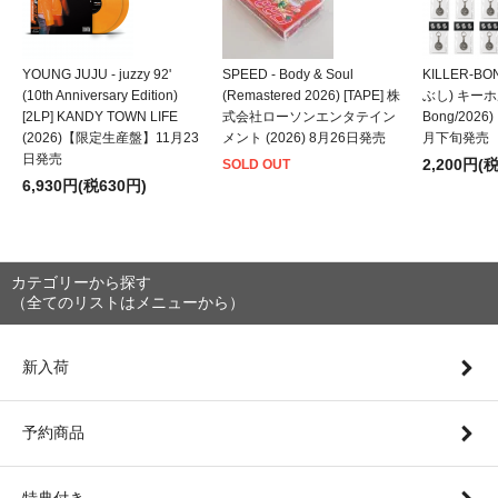
YOUNG JUJU - juzzy 92'
SPEED - Body & Soul
KILLER-B
(10th Anniversary Edition)
(Remastered 2026) [TAPE] 株
ぶし) キーホルダ
[2LP] KANDY TOWN LIFE
式会社ローソンエンタテイン
Bong/202
(2026)【限定生産盤】11月23
メント (2026) 8月26日発売
月下旬発売
日発売
2,200円(
SOLD OUT
6,930円(税630円)
カテゴリーから探す
（全てのリストはメニューから）
新入荷
予約商品
特典付き