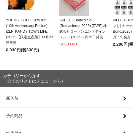
YOUNG JUJU - juzzy 92'
SPEED - Body & Soul
KILLER-B
(10th Anniversary Edition)
(Remastered 2026) [TAPE] 株
ぶし) キーホルダ
[2LP] KANDY TOWN LIFE
式会社ローソンエンタテイン
Bong/202
(2026)【限定生産盤】11月23
メント (2026) 8月26日発売
月下旬発売
日発売
2,200円(
SOLD OUT
6,930円(税630円)
カテゴリーから探す
（全てのリストはメニューから）
新入荷
予約商品