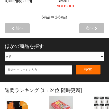
【限定】
3,300円(税300円)
SOLD OUT
6
1
6
商品中
-
商品
前へ
次へ
ほかの商品を探す
検索
週間ランキング [1→24位 随時更新]