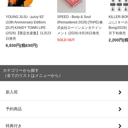
YOUNG JUJU - juzzy 92'
SPEED - Body & Soul
KILLER-B
(10th Anniversary Edition)
(Remastered 2026) [TAPE] 株
ぶし) キーホルダ
[2LP] KANDY TOWN LIFE
式会社ローソンエンタテイン
Bong/202
(2026)【限定生産盤】11月23
メント (2026) 8月26日発売
月下旬発売
日発売
2,200円(
SOLD OUT
6,930円(税630円)
カテゴリーから探す
（全てのリストはメニューから）
新入荷
予約商品
特典付き