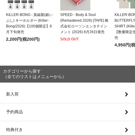
KILLER-BONG - 真鍮製(銀い
SPEED - Body & Soul
KILLER-BO
ぶし) キーホルダー (Killer-
(Remastered 2026) [TAPE] 株
BUTTERFLY
Bong/2026)【100個限定】8
式会社ローソンエンタテイン
SHIRT (Kill
月下旬発売
メント (2026) 8月26日発売
【数量限定
売
2,200円(税200円)
SOLD OUT
4,950円(
カテゴリーから探す
（全てのリストはメニューから）
新入荷
予約商品
特典付き