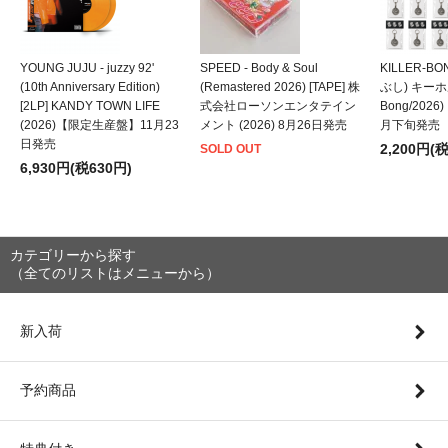
YOUNG JUJU - juzzy 92'
SPEED - Body & Soul
KILLER-B
(10th Anniversary Edition)
(Remastered 2026) [TAPE] 株
ぶし) キーホルダ
[2LP] KANDY TOWN LIFE
式会社ローソンエンタテイン
Bong/202
(2026)【限定生産盤】11月23
メント (2026) 8月26日発売
月下旬発売
日発売
2,200円(
SOLD OUT
6,930円(税630円)
カテゴリーから探す
（全てのリストはメニューから）
新入荷
予約商品