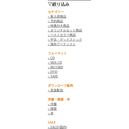
▽絞り込み
カテゴリー
» 新入荷商品
» 予約商品
» 特典付き商品
» オリジナルセット商品
» ベストセラー商品
» 中古・デッドストック
» 海外アーティスト
フォーマット
» CD
» MIX CD
» RECORD
» DVD
» TAPE
ダウンロード販売
» 音楽配信
洋服・雑貨・本
» 洋服
» 雑貨
» 本
SALE
» SALE(国内)