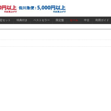
限定セット
特典付き
ベストセラー
限定盤
セール
中古
利用ガイド