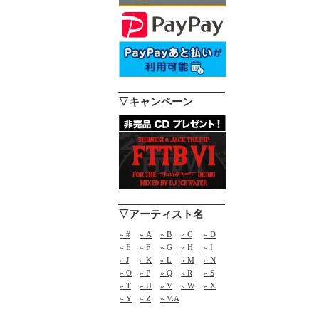
▽キャンペーン
▽アーティスト名
» #
» A
» B
» C
» D
» E
» F
» G
» H
» I
» J
» K
» L
» M
» N
» O
» P
» Q
» R
» S
» T
» U
» V
» W
» X
» Y
» Z
» V.A