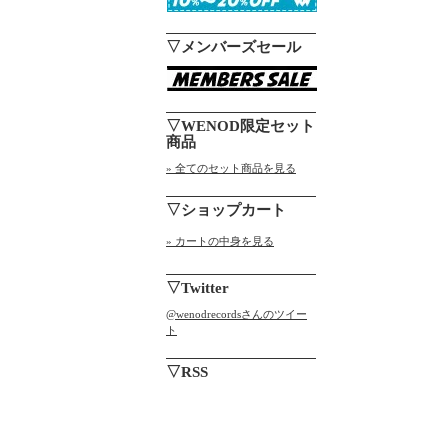
▽メンバーズセール
▽WENOD限定セット
商品
» 全てのセット商品を見る
▽ショップカート
» カートの中身を見る
▽Twitter
@wenodrecordsさんのツイー
ト
▽RSS