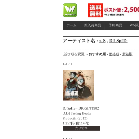
ホーム
新入荷商品
予約商品
WN
アーティスト名 :
» S
,
DJ SpiTe
[並び順を変更] -
おすすめ順
-
価格順
-
新着順
1-1 / 1
DJ SpiTe - DIGGIN'1982
[CD] Tasting Headz
Productin (2013)
1,257円(税114円)
売り切れ