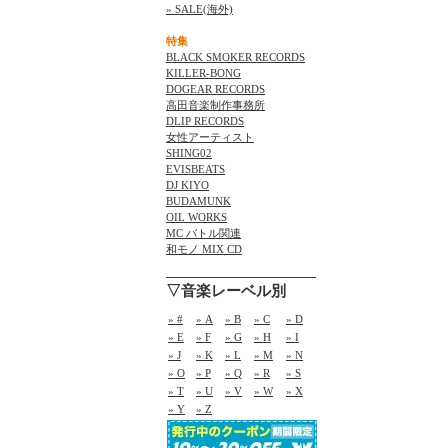
» SALE(海外)
特集
BLACK SMOKER RECORDS
KILLER-BONG
DOGEAR RECORDS
高田音楽制作事務所
DLIP RECORDS
女性アーティスト
SHING02
EVISBEATS
DJ KIYO
BUDAMUNK
OIL WORKS
MC バトル関連
和モノ MIX CD
▽音楽レーベル別
» #
» A
» B
» C
» D
» E
» F
» G
» H
» I
» J
» K
» L
» M
» N
» O
» P
» Q
» R
» S
» T
» U
» V
» W
» X
» Y
» Z