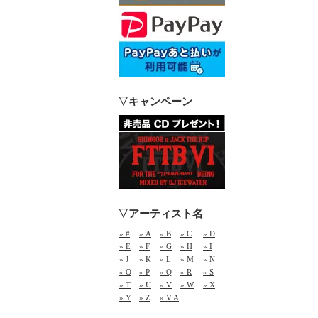
▽キャンペーン
▽アーティスト名
» #
» A
» B
» C
» D
» E
» F
» G
» H
» I
» J
» K
» L
» M
» N
» O
» P
» Q
» R
» S
» T
» U
» V
» W
» X
» Y
» Z
» V.A