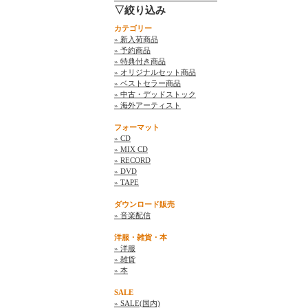
▽絞り込み
カテゴリー
» 新入荷商品
» 予約商品
» 特典付き商品
» オリジナルセット商品
» ベストセラー商品
» 中古・デッドストック
» 海外アーティスト
フォーマット
» CD
» MIX CD
» RECORD
» DVD
» TAPE
ダウンロード販売
» 音楽配信
洋服・雑貨・本
» 洋服
» 雑貨
» 本
SALE
» SALE(国内)