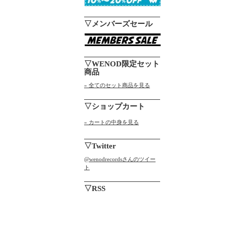
▽メンバーズセール
▽WENOD限定セット
商品
» 全てのセット商品を見る
▽ショップカート
» カートの中身を見る
▽Twitter
@wenodrecordsさんのツイー
ト
▽RSS