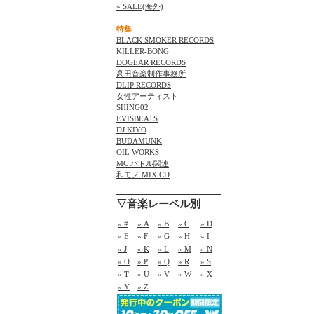
» SALE(海外)
特集
BLACK SMOKER RECORDS
KILLER-BONG
DOGEAR RECORDS
高田音楽制作事務所
DLIP RECORDS
女性アーティスト
SHING02
EVISBEATS
DJ KIYO
BUDAMUNK
OIL WORKS
MC バトル関連
和モノ MIX CD
▽音楽レーベル別
» #
» A
» B
» C
» D
» E
» F
» G
» H
» I
» J
» K
» L
» M
» N
» O
» P
» Q
» R
» S
» T
» U
» V
» W
» X
» Y
» Z