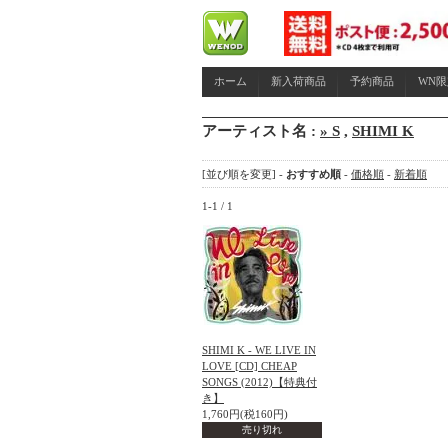
ホーム
新入荷商品
予約商品
WN
アーティスト名 :
» S
,
SHIMI K
[並び順を変更] -
おすすめ順
-
価格順
-
新着順
1-1 / 1
SHIMI K - WE LIVE IN
LOVE [CD] CHEAP
SONGS (2012)【特典付
き】
1,760円(税160円)
売り切れ