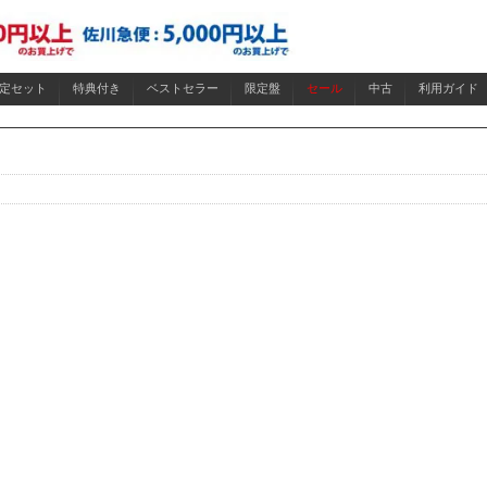
限定セット
特典付き
ベストセラー
限定盤
セール
中古
利用ガイド