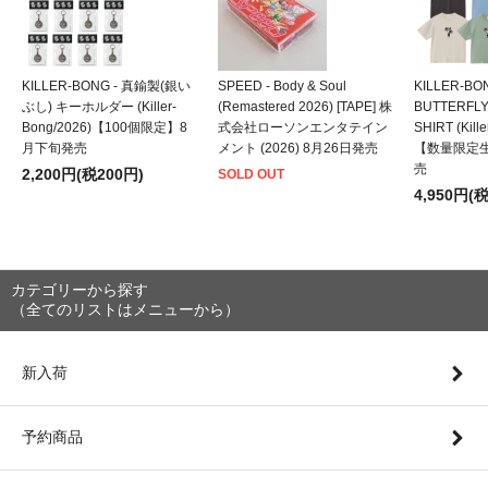
KILLER-BONG - 真鍮製(銀い
SPEED - Body & Soul
KILLER-BO
ぶし) キーホルダー (Killer-
(Remastered 2026) [TAPE] 株
BUTTERFLY
Bong/2026)【100個限定】8
式会社ローソンエンタテイン
SHIRT (Kill
月下旬発売
メント (2026) 8月26日発売
【数量限定
売
2,200円(税200円)
SOLD OUT
4,950円(
カテゴリーから探す
（全てのリストはメニューから）
新入荷
予約商品