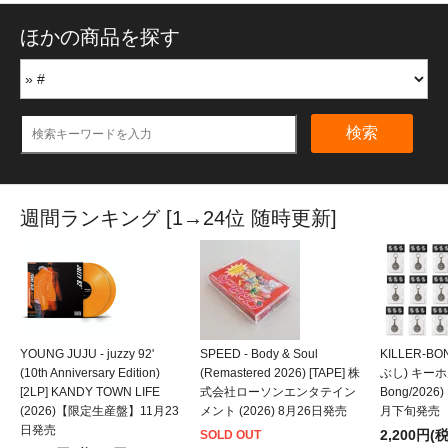
ほかの商品を探す
検索
週間ランキング [1→24位 随時更新]
YOUNG JUJU - juzzy 92'
SPEED - Body & Soul
KILLER-B
(10th Anniversary Edition)
(Remastered 2026) [TAPE] 株
ぶし) キーホルダ
[2LP] KANDY TOWN LIFE
式会社ローソンエンタテイン
Bong/202
(2026)【限定生産盤】11月23
メント (2026) 8月26日発売
月下旬発売
日発売
2,200円(
SOLD OUT