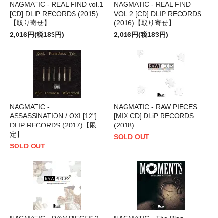
NAGMATIC - REAL FIND vol.1
NAGMATIC - REAL FIND
[CD] DLIP RECORDS (2015)
VOL.2 [CD] DLIP RECORDS
【取り寄せ】
(2016)【取り寄せ】
2,016円(税183円)
2,016円(税183円)
NAGMATIC -
NAGMATIC - RAW PIECES
ASSASSINATION / OXI [12"]
[MIX CD] DLiP RECORDS
DLIP RECORDS (2017)【限
(2018)
定】
SOLD OUT
SOLD OUT
NAGMATIC - RAW PIECES 2
NAGMATIC - The Blaq