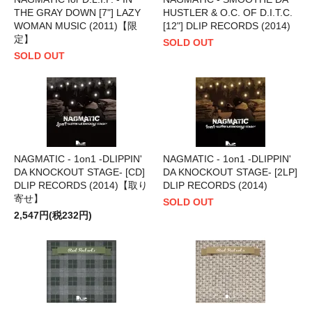
THE GRAY DOWN [7"] LAZY
HUSTLER & O.C. OF D.I.T.C.
WOMAN MUSIC (2011)【限
[12"] DLIP RECORDS (2014)
定】
SOLD OUT
SOLD OUT
NAGMATIC - 1on1 -DLIPPIN'
NAGMATIC - 1on1 -DLIPPIN'
DA KNOCKOUT STAGE- [CD]
DA KNOCKOUT STAGE- [2LP]
DLIP RECORDS (2014)【取り
DLIP RECORDS (2014)
寄せ】
SOLD OUT
2,547円(税232円)