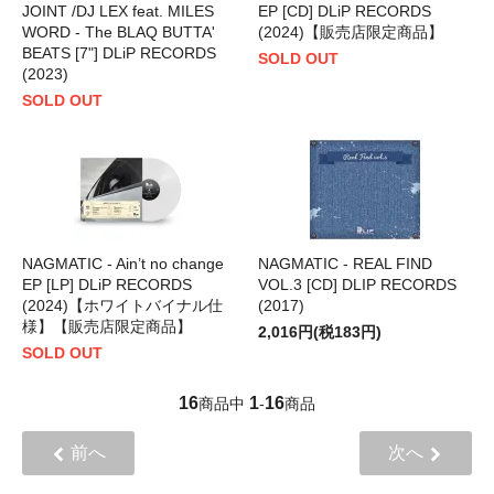
JOINT /DJ LEX feat. MILES
EP [CD] DLiP RECORDS
WORD - The BLAQ BUTTA'
(2024)【販売店限定商品】
BEATS [7"] DLiP RECORDS
SOLD OUT
(2023)
SOLD OUT
NAGMATIC - Ain’t no change
NAGMATIC - REAL FIND
EP [LP] DLiP RECORDS
VOL.3 [CD] DLIP RECORDS
(2024)【ホワイトバイナル仕
(2017)
様】【販売店限定商品】
2,016円(税183円)
SOLD OUT
16
1
16
商品中
-
商品
前へ
次へ