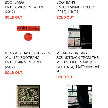
BOOTBANG
BOOTBANG
ENTERTAINMENT & CPF
ENTERTAINMENT & CPF
(2012)
(2012)【限定】
SOLD OUT
SOLD OUT
MEGA-G × HASHIBIRO - ハシ
MEGA-G - ORIGINAL
ビロ [12"] BOOTBANG
SOUNDTRACK FROM THE
ENTERTAINMENT&CPF
M.E.T.S. LIFE REMIX [CD]
(2013)
CPF (2013)【初回特典CD付
き】
SOLD OUT
SOLD OUT