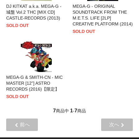
DJ KITKAT a.k.a. MEGA-G -
MEGA-G - ORIGINAL
城盤 Vol.2 THC [MIX CD]
SOUNDTRACK FROM THE
CASTLE-RECORDS (2013)
M.E.T.S. LIFE [2LP]
CREATIVE PLATFORM (2014)
SOLD OUT
SOLD OUT
MEGA-G & SMITH-CN - MIC
MASTER [12"] ASTRO
RECORDS (2016)【限定】
SOLD OUT
7
1
7
商品中
-
商品
前へ
次へ