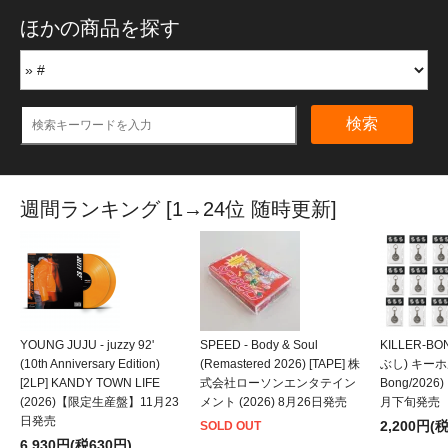
ほかの商品を探す
検索
週間ランキング [1→24位 随時更新]
YOUNG JUJU - juzzy 92'
SPEED - Body & Soul
KILLER-B
(10th Anniversary Edition)
(Remastered 2026) [TAPE] 株
ぶし) キーホルダ
[2LP] KANDY TOWN LIFE
式会社ローソンエンタテイン
Bong/202
(2026)【限定生産盤】11月23
メント (2026) 8月26日発売
月下旬発売
日発売
2,200円(
SOLD OUT
6,930円(税630円)