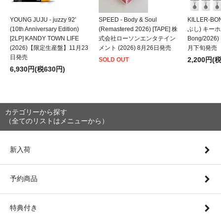
YOUNG JUJU - juzzy 92'
SPEED - Body & Soul
KILLER-B
(10th Anniversary Edition)
(Remastered 2026) [TAPE] 株
ぶし) キーホルダ
[2LP] KANDY TOWN LIFE
式会社ローソンエンタテイン
Bong/202
(2026)【限定生産盤】11月23
メント (2026) 8月26日発売
月下旬発売
日発売
2,200円(
SOLD OUT
6,930円(税630円)
カテゴリーから探す
（全てのリストはメニューから）
新入荷
予約商品
特典付き