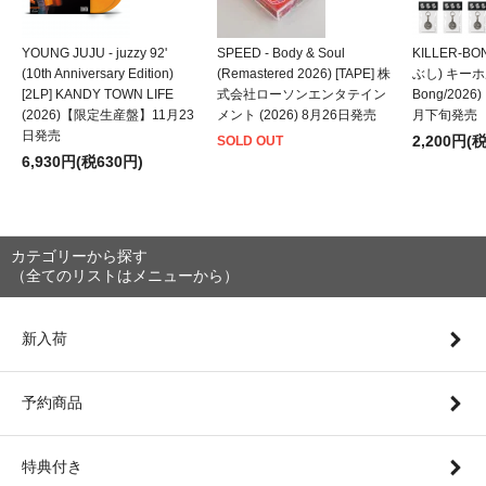
YOUNG JUJU - juzzy 92'
SPEED - Body & Soul
KILLER-B
(10th Anniversary Edition)
(Remastered 2026) [TAPE] 株
ぶし) キーホルダ
[2LP] KANDY TOWN LIFE
式会社ローソンエンタテイン
Bong/202
(2026)【限定生産盤】11月23
メント (2026) 8月26日発売
月下旬発売
日発売
2,200円(
SOLD OUT
6,930円(税630円)
カテゴリーから探す
（全てのリストはメニューから）
新入荷
予約商品
特典付き