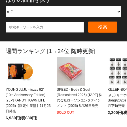
検索
週間ランキング [1→24位 随時更新]
YOUNG JUJU - juzzy 92'
SPEED - Body & Soul
KILLER-B
(10th Anniversary Edition)
(Remastered 2026) [TAPE] 株
ぶし) キーホルダ
[2LP] KANDY TOWN LIFE
式会社ローソンエンタテイン
Bong/202
(2026)【限定生産盤】11月23
メント (2026) 8月26日発売
月下旬発売
日発売
2,200円(
SOLD OUT
6,930円(税630円)