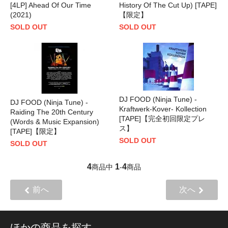
[4LP] Ahead Of Our Time
History Of The Cut Up) [TAPE]
(2021)
【限定】
SOLD OUT
SOLD OUT
DJ FOOD (Ninja Tune) -
DJ FOOD (Ninja Tune) -
Kraftwerk-Kover- Kollection
Raiding The 20th Century
[TAPE]【完全初回限定プレ
(Words & Music Expansion)
ス】
[TAPE]【限定】
SOLD OUT
SOLD OUT
4
1
4
商品中
-
商品
前へ
次へ
ほかの商品を探す