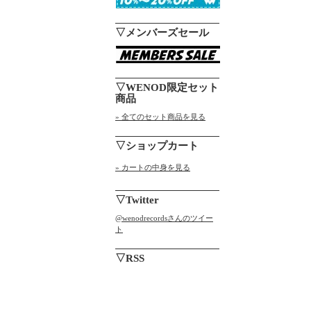
▽メンバーズセール
▽WENOD限定セット
商品
» 全てのセット商品を見る
▽ショップカート
» カートの中身を見る
▽Twitter
@wenodrecordsさんのツイー
ト
▽RSS