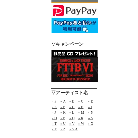
▽キャンペーン
▽アーティスト名
» #
» A
» B
» C
» D
» E
» F
» G
» H
» I
» J
» K
» L
» M
» N
» O
» P
» Q
» R
» S
» T
» U
» V
» W
» X
» Y
» Z
» V.A