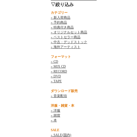
▽絞り込み
カテゴリー
» 新入荷商品
» 予約商品
» 特典付き商品
» オリジナルセット商品
» ベストセラー商品
» 中古・デッドストック
» 海外アーティスト
フォーマット
» CD
» MIX CD
» RECORD
» DVD
» TAPE
ダウンロード販売
» 音楽配信
洋服・雑貨・本
» 洋服
» 雑貨
» 本
SALE
» SALE(国内)