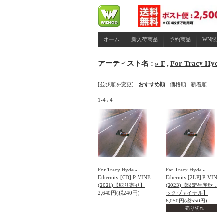
ホーム
新入荷商品
予約商品
WN
アーティスト名 :
» F
,
For Tracy Hy
[並び順を変更] -
おすすめ順
-
価格順
-
新着順
1-4 / 4
For Tracy Hyde -
For Tracy Hyde -
Ethernity [CD] P-VINE
Ethernity [2LP] P-VI
(2021)【取り寄せ】
(2023)【限定生産盤
2,640円(税240円)
ックヴァイナル】
6,050円(税550円)
売り切れ