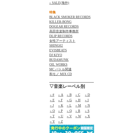
» SALE(海外)
特集
BLACK SMOKER RECORDS
KILLER-BONG
DOGEAR RECORDS
高田音楽制作事務所
DLIP RECORDS
女性アーティスト
SHING02
EVISBEATS
DJ KIYO
BUDAMUNK
OIL WORKS
MC バトル関連
和モノ MIX CD
▽音楽レーベル別
» #
» A
» B
» C
» D
» E
» F
» G
» H
» I
» J
» K
» L
» M
» N
» O
» P
» Q
» R
» S
» T
» U
» V
» W
» X
» Y
» Z