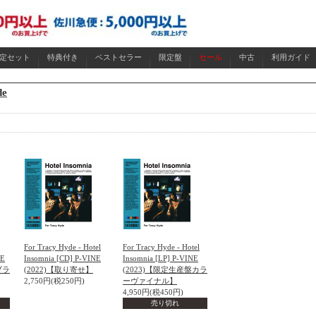
限定セット
特典付き
ベストセラー
限定盤
セール
中古
利用ガイド
de
For Tracy Hyde - Hotel
For Tracy Hyde - Hotel
NE
Insomnia [CD] P-VINE
Insomnia [LP] P-VINE
ブラ
(2022)【取り寄せ】
(2023)【限定生産盤カラ
2,750円(税250円)
ーヴァイナル】
4,950円(税450円)
売り切れ