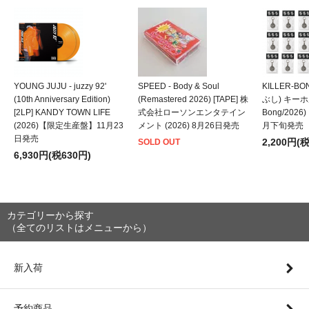
YOUNG JUJU - juzzy 92'
SPEED - Body & Soul
KILLER-B
(10th Anniversary Edition)
(Remastered 2026) [TAPE] 株
ぶし) キーホルダ
[2LP] KANDY TOWN LIFE
式会社ローソンエンタテイン
Bong/202
(2026)【限定生産盤】11月23
メント (2026) 8月26日発売
月下旬発売
日発売
2,200円(
SOLD OUT
6,930円(税630円)
カテゴリーから探す
（全てのリストはメニューから）
新入荷
予約商品