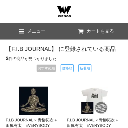
メニュー
カートを見る
【F.I.B JOURNAL】 に登録されている商品
2
件の商品が見つかりました
おすすめ順
価格順
新着順
F.I.B JOURNAL × 青柳拓次＋
F.I.B JOURNAL × 青柳拓次＋
田尻有太 - EVERYBODY
田尻有太 - EVERYBODY