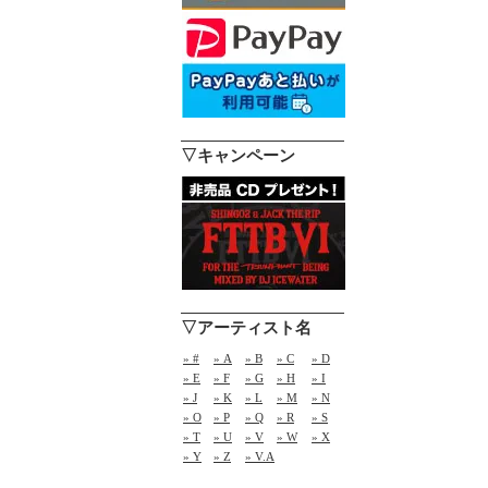
▽キャンペーン
▽アーティスト名
» #
» A
» B
» C
» D
» E
» F
» G
» H
» I
» J
» K
» L
» M
» N
» O
» P
» Q
» R
» S
» T
» U
» V
» W
» X
» Y
» Z
» V.A