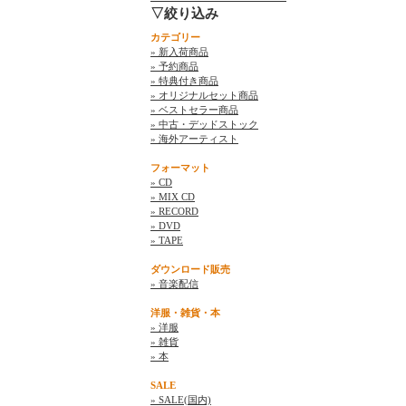
▽絞り込み
カテゴリー
» 新入荷商品
» 予約商品
» 特典付き商品
» オリジナルセット商品
» ベストセラー商品
» 中古・デッドストック
» 海外アーティスト
フォーマット
» CD
» MIX CD
» RECORD
» DVD
» TAPE
ダウンロード販売
» 音楽配信
洋服・雑貨・本
» 洋服
» 雑貨
» 本
SALE
» SALE(国内)