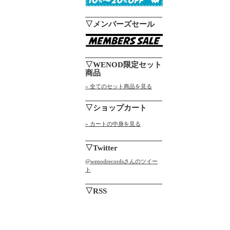
▽メンバーズセール
▽WENOD限定セット
商品
» 全てのセット商品を見る
▽ショップカート
» カートの中身を見る
▽Twitter
@wenodrecordsさんのツイー
ト
▽RSS