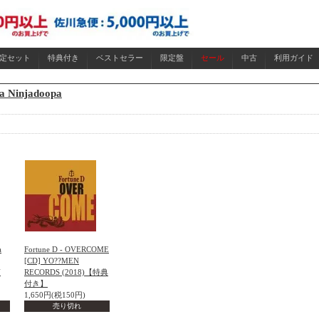
限定セット
特典付き
ベストセラー
限定盤
セール
中古
利用ガイド
.a Ninjadoopa
a
Fortune D - OVERCOME
[CD] YO??MEN
N
RECORDS (2018)【特典
付き】
1,650円(税150円)
売り切れ