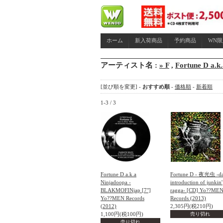
ホーム
新入荷商品
予約商品
WN
アーティスト名 :
» F
,
Fortune D a.k
[並び順を変更] -
おすすめ順
-
価格順
-
新着順
1-3 / 3
Fortune D a.k.a
Fortune D - 夜光虫 -d
Ninjadoopa -
introduction of junkin'
BLAKMOFINjap [7"]
ragga- [CD] Yo??ME
Yo??MEN Records
Records (2013)
(2012)
2,305円(税210円)
1,100円(税100円)
売り切れ
売り切れ