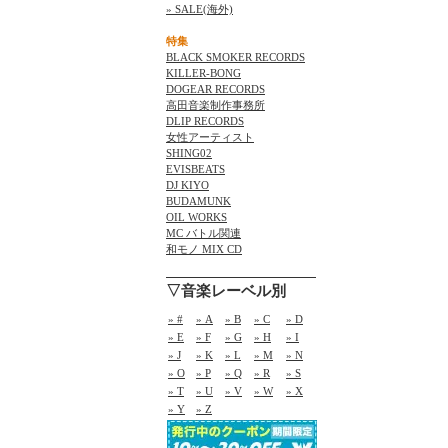
» SALE(海外)
特集
BLACK SMOKER RECORDS
KILLER-BONG
DOGEAR RECORDS
高田音楽制作事務所
DLIP RECORDS
女性アーティスト
SHING02
EVISBEATS
DJ KIYO
BUDAMUNK
OIL WORKS
MC バトル関連
和モノ MIX CD
▽音楽レーベル別
» #
» A
» B
» C
» D
» E
» F
» G
» H
» I
» J
» K
» L
» M
» N
» O
» P
» Q
» R
» S
» T
» U
» V
» W
» X
» Y
» Z