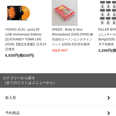
YOUNG JUJU - juzzy 92'
SPEED - Body & Soul
KILLER-B
(10th Anniversary Edition)
(Remastered 2026) [TAPE] 株
ぶし) キーホルダ
[2LP] KANDY TOWN LIFE
式会社ローソンエンタテイン
Bong/202
(2026)【限定生産盤】11月23
メント (2026) 8月26日発売
月下旬発売
日発売
2,200円(
SOLD OUT
6,930円(税630円)
カテゴリーから探す
（全てのリストはメニューから）
新入荷
予約商品