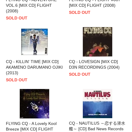
VOL.6 [MIX CD] FLIGHT
[MIX CD] FLIGHT (2008)
(2008)
SOLD OUT
SOLD OUT
CQ - KILLIN' TIME [MIX CD]
CQ - LOVESIGN [MIX CD]
AKAMENO DARUMANO OJIKI
D3N RECORDINGS (2004)
(2013)
SOLD OUT
SOLD OUT
CQ - NAUTILUS ～恋する潜水
FLYING CQ - A Lovely Kool
艦～ [CD] Bad News Records
Breeze [MIX CD] FLIGHT