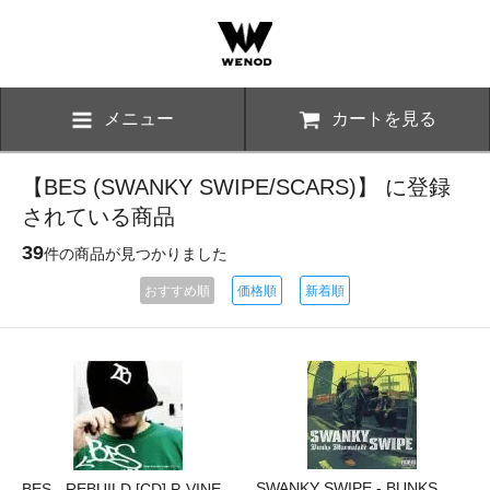
メニュー
カートを見る
【BES (SWANKY SWIPE/SCARS)】 に登録
されている商品
39
件の商品が見つかりました
おすすめ順
価格順
新着順
SWANKY SWIPE - BUNKS
BES - REBUILD [CD] P-VINE