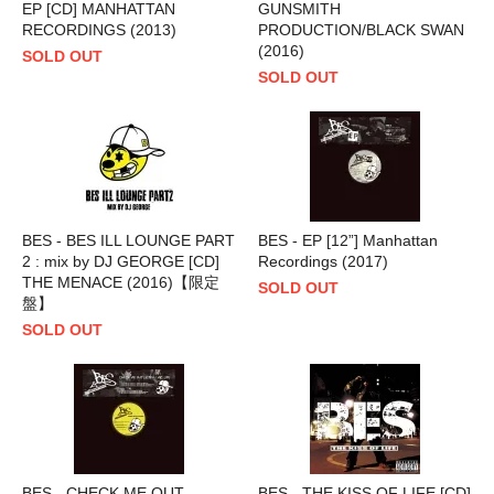
EP [CD] MANHATTAN
GUNSMITH
RECORDINGS (2013)
PRODUCTION/BLACK SWAN
(2016)
SOLD OUT
SOLD OUT
BES - BES ILL LOUNGE PART
BES - EP [12”] Manhattan
2 : mix by DJ GEORGE [CD]
Recordings (2017)
THE MENACE (2016)【限定
SOLD OUT
盤】
SOLD OUT
BES - CHECK ME OUT
BES - THE KISS OF LIFE [CD]