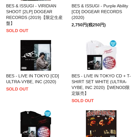
BES & ISSUGI - VIRIDIAN
BES & ISSUGI - Purple Ability
SHOOT [2LP] DOGEAR
[CD] DOGEAR RECORDS
RECORDS (2019)【限定生産
(2020)
盤】
2,750円(税250円)
SOLD OUT
BES - LIVE IN TOKYO [CD]
BES - LIVE IN TOKYO CD + T-
ULTRA-VYBE, INC (2020)
SHIRT SET WHITE (ULTRA-
VYBE, INC 2020)【WENOD限
SOLD OUT
定販売】
SOLD OUT