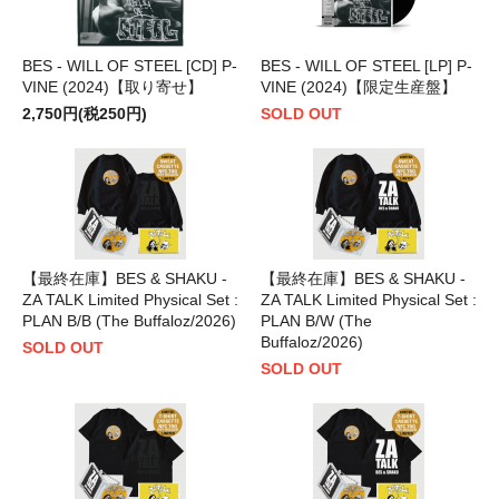
BES - WILL OF STEEL [CD] P-
BES - WILL OF STEEL [LP] P-
VINE (2024)【取り寄せ】
VINE (2024)【限定生産盤】
2,750円(税250円)
SOLD OUT
【最終在庫】BES & SHAKU -
【最終在庫】BES & SHAKU -
ZA TALK Limited Physical Set :
ZA TALK Limited Physical Set :
PLAN B/B (The Buffaloz/2026)
PLAN B/W (The
Buffaloz/2026)
SOLD OUT
SOLD OUT