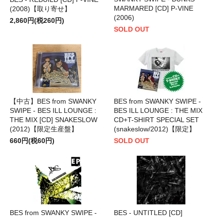
MARMARED [CD] P-VINE
(2008)【取り寄せ】
(2006)
2,860円(税260円)
SOLD OUT
【中古】BES from SWANKY
BES from SWANKY SWIPE -
SWIPE - BES ILL LOUNGE :
BES ILL LOUNGE : THE MIX
THE MIX [CD] SNAKESLOW
CD+T-SHIRT SPECIAL SET
(2012)【限定生産盤】
(snakeslow/2012)【限定】
660円(税60円)
SOLD OUT
BES from SWANKY SWIPE -
BES - UNTITLED [CD]