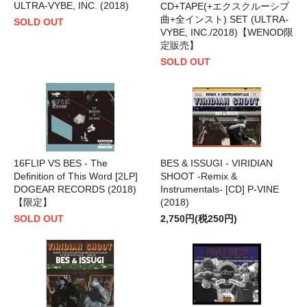
ULTRA-VYBE, INC. (2018)
CD+TAPE(+エクスクルーシブ
曲+全インスト) SET (ULTRA-
SOLD OUT
VYBE, INC./2018)【WENOD限
定販売】
SOLD OUT
16FLIP VS BES - The
BES & ISSUGI - VIRIDIAN
Definition of This Word [2LP]
SHOOT -Remix &
DOGEAR RECORDS (2018)
Instrumentals- [CD] P-VINE
【限定】
(2018)
SOLD OUT
2,750円(税250円)