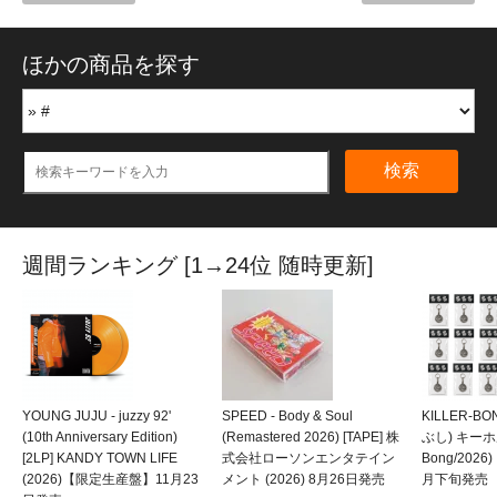
ほかの商品を探す
検索
週間ランキング [1→24位 随時更新]
YOUNG JUJU - juzzy 92'
SPEED - Body & Soul
KILLER-B
(10th Anniversary Edition)
(Remastered 2026) [TAPE] 株
ぶし) キーホルダ
[2LP] KANDY TOWN LIFE
式会社ローソンエンタテイン
Bong/202
(2026)【限定生産盤】11月23
メント (2026) 8月26日発売
月下旬発売