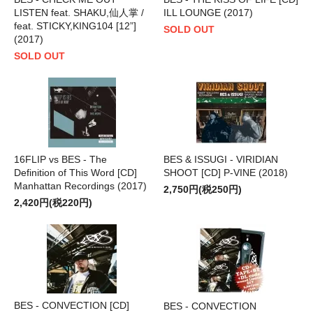
LISTEN feat. SHAKU,仙人掌 /
ILL LOUNGE (2017)
feat. STICKY,KING104 [12”]
SOLD OUT
(2017)
SOLD OUT
16FLIP vs BES - The
BES & ISSUGI - VIRIDIAN
Definition of This Word [CD]
SHOOT [CD] P-VINE (2018)
Manhattan Recordings (2017)
2,750円(税250円)
2,420円(税220円)
BES - CONVECTION [CD]
BES - CONVECTION