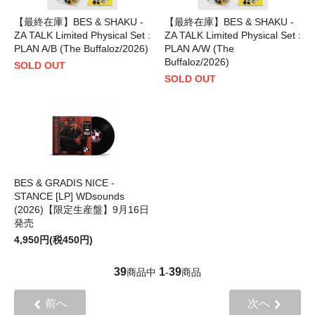
【最終在庫】BES & SHAKU -
【最終在庫】BES & SHAKU -
ZA TALK Limited Physical Set :
ZA TALK Limited Physical Set :
PLAN A/B (The Buffaloz/2026)
PLAN A/W (The
Buffaloz/2026)
SOLD OUT
SOLD OUT
BES & GRADIS NICE -
STANCE [LP] WDsounds
(2026)【限定生産盤】9月16日
発売
4,950円(税450円)
39
1
39
商品中
-
商品
前へ
次へ