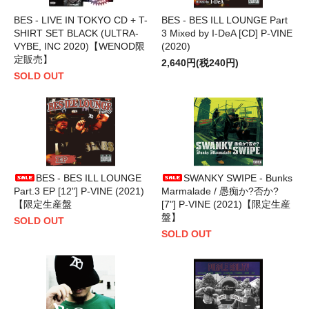
BES - LIVE IN TOKYO CD + T-
BES - BES ILL LOUNGE Part
SHIRT SET BLACK (ULTRA-
3 Mixed by I-DeA [CD] P-VINE
VYBE, INC 2020)【WENOD限
(2020)
定販売】
2,640円(税240円)
SOLD OUT
BES - BES ILL LOUNGE
SWANKY SWIPE - Bunks
Part.3 EP [12"] P-VINE (2021)
Marmalade / 愚痴か?否か?
【限定生産盤
[7"] P-VINE (2021)【限定生産
盤】
SOLD OUT
SOLD OUT