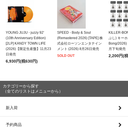
YOUNG JUJU - juzzy 92'
SPEED - Body & Soul
KILLER-B
(10th Anniversary Edition)
(Remastered 2026) [TAPE] 株
ぶし) キーホルダ
[2LP] KANDY TOWN LIFE
式会社ローソンエンタテイン
Bong/202
(2026)【限定生産盤】11月23
メント (2026) 8月26日発売
月下旬発売
日発売
2,200円(
SOLD OUT
6,930円(税630円)
カテゴリーから探す
（全てのリストはメニューから）
新入荷
予約商品