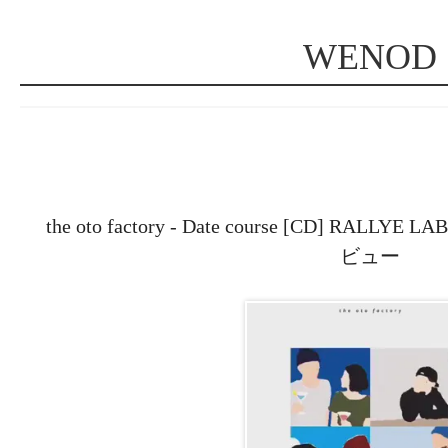
WENOD
the oto factory - Date course [CD] RALL
ビュー