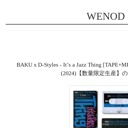
WENOD
BAKU x D-Styles - It’s a Jazz Thing [T
(2024)【数量限定生産】